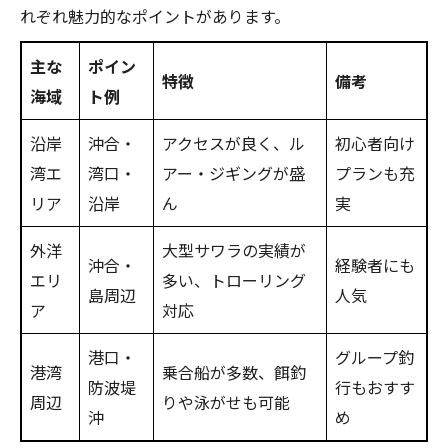
れぞれ魅力的なポイントがあります。
主な
ポイン
特徴
備考
海域
ト例
沿岸
沖合・
アクセスが良く、ル
初心者向け
湾エ
湾口・
アー・ジギングが盛
プランも充
リア
沿岸
ん
実
外洋
大型サワラの実績が
沖合・
経験者にも
エリ
多い、トローリング
島周辺
人気
ア
対応
港口・
グループ釣
港湾
乗合船が多数、餌釣
防波堤
行もおすす
周辺
りや泳がせも可能
沖
め