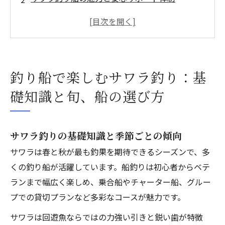
サワラ釣り船の料金プランと予約ガイド
サワラ攻略：おすすめポイント・時期・最新釣
果
サワラ釣り船で成功するコツとトラブル回避術
釣り船で楽しむサワラ釣り：基
アクセス
礎知識と旬、船の選び方
サワラ釣りの基礎知識と季節ごとの傾向
サワラは春と秋が最も釣果を期待できるシーズンで、多
くの釣り船が活躍しています。船釣りは初心者からベテ
ランまで幅広く楽しめ、乗合船やチャーター船、グルー
プでの貸切プランなど多彩なコースが魅力です。
サワラは回遊魚ならではの力強い引きと鋭い歯が特徴