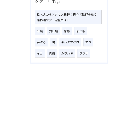
タグ
Tags
栃木県からアクセス抜群！初心者歓迎の釣り
船体験ツアー完全ガイド
千葉
釣り船
家族
子ども
手ぶら
旬
キハダマグロ
アジ
イカ
真鯛
カワハギ
ワラサ