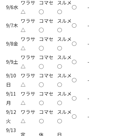
ワラサ
コマセ
スルメ
9/6水
○
-
△
◯
○
ワラサ
コマセ
スルメ
9/7木
○
-
△
◯
○
ワラサ
コマセ
スルメ
9/8金
○
-
△
◯
○
ワラサ
コマセ
スルメ
9/9土
○
-
△
◯
○
9/10
ワラサ
コマセ
スルメ
○
-
日
△
◯
○
9/11
ワラサ
コマセ
スルメ
○
-
月
△
○
○
9/12
ワラサ
コマセ
スルメ
○
-
火
△
○
○
9/13
定
休
日