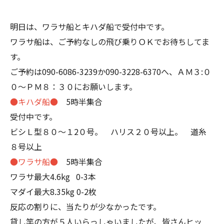
明日は、ワラサ船とキハダ船で受付中です。
ワラサ船は、ご予約なしの飛び乗りＯＫでお待ちしてま
す。
ご予約は090-6086-3239か090-3228-6370へ、ＡＭ３:０
０～ＰＭ８：３０にお願いします。
●キハダ船●
5時半集合
受付中です。
ビシＬ型８０～１2０号。 ハリス２０号以上。 道糸
８号以上
●ワラサ船●
5時半集合
ワラサ最大4.6kg 0-3本
マダイ最大8.35kg 0-2枚
反応の割りに、当たりが少なかったです。
貸し竿の方が５人いらっしゃいましたが、皆さんヒッ