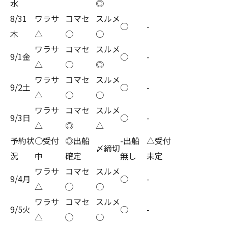
水
◎
8/31
ワラサ
コマセ
スルメ
○
-
木
△
○
○
ワラサ
コマセ
スルメ
9/1金
○
-
△
○
◎
ワラサ
コマセ
スルメ
9/2土
○
-
△
○
○
ワラサ
コマセ
スルメ
9/3日
○
-
△
◎
△
予約状
○受付
◎出船
-出船
△受付
〆締切
況
中
確定
無し
未定
ワラサ
コマセ
スルメ
9/4月
○
-
△
◯
○
ワラサ
コマセ
スルメ
9/5火
○
-
△
◯
○