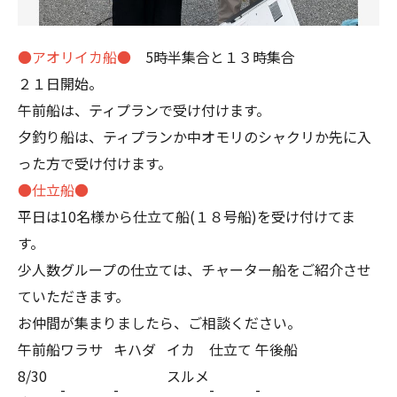
●アオリイカ船●
5時半集合と１３時集合
２１日開始。
午前船は、ティプランで受け付けます。
夕釣り船は、ティプランか中オモリのシャクリか先に入
った方で受け付けます。
●仕立船●
平日は10名様から仕立て船(１８号船)を受け付けてま
す。
少人数グループの仕立ては、チャーター船をご紹介させ
ていただきます。
お仲間が集まりましたら、ご相談ください。
午前船
ワラサ
キハダ
イカ
仕立て
午後船
8/30
スルメ
-
-
-
-