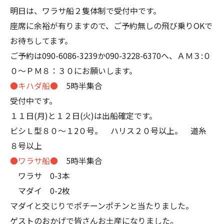
明日は、ワラサ船２隻体制で受付中です。
座席に余裕が有りますので、ご予約無しの飛び乗りOKで
お待ちしてます。
ご予約は090-6086-3239か090-3228-6370へ、ＡＭ３:０
０～ＰＭ８：３０にお願いします。
●キハダ船●
5時半集合
受付中です。
１１日(月)と１２日(火)は出船確定です。
ビシＬ型８０～１2０号。 ハリス２０号以上。 道糸
８号以上
●ワラサ船●
5時半集合
ワラサ 0-3本
マダイ 0-2枚
マダイと交じりでポチーンポチンと当たりました。
ゲストのおかげで皆さんお土産になりました。