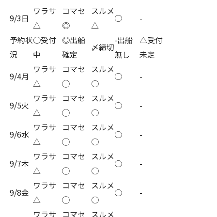
ワラサ
コマセ
スルメ
9/3日
○
-
△
◎
△
予約状
○受付
◎出船
-出船
△受付
〆締切
況
中
確定
無し
未定
ワラサ
コマセ
スルメ
9/4月
○
-
△
◯
○
ワラサ
コマセ
スルメ
9/5火
○
-
△
◯
○
ワラサ
コマセ
スルメ
9/6水
○
-
△
◯
○
ワラサ
コマセ
スルメ
9/7木
○
-
△
◯
○
ワラサ
コマセ
スルメ
9/8金
○
-
△
◯
○
ワラサ
コマセ
スルメ