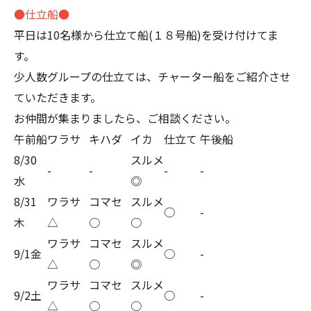
●仕立船●
平日は10名様から仕立て船(１８号船)を受け付けてま
す。
少人数グループの仕立ては、チャーター船をご紹介させ
ていただきます。
お仲間が集まりましたら、ご相談ください。
午前船
ワラサ
キハダ
イカ
仕立て
午後船
8/30
スルメ
-
-
-
-
水
◎
8/31
ワラサ
コマセ
スルメ
○
-
木
△
○
○
ワラサ
コマセ
スルメ
9/1金
○
-
△
○
◎
ワラサ
コマセ
スルメ
9/2土
○
-
△
○
○