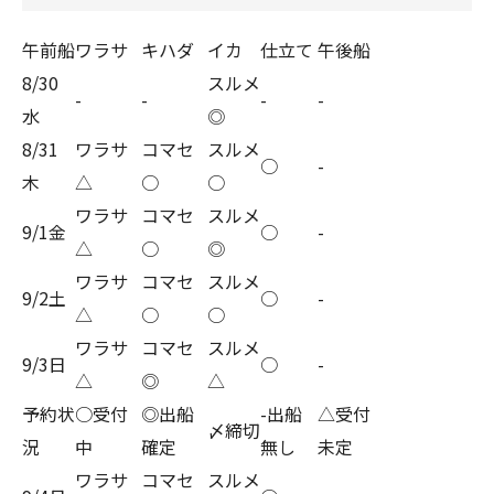
午前船
ワラサ
キハダ
イカ
仕立て
午後船
8/30
スルメ
-
-
-
-
水
◎
8/31
ワラサ
コマセ
スルメ
○
-
木
△
○
○
ワラサ
コマセ
スルメ
9/1金
○
-
△
○
◎
ワラサ
コマセ
スルメ
9/2土
○
-
△
○
○
ワラサ
コマセ
スルメ
9/3日
○
-
△
◎
△
予約状
○受付
◎出船
-出船
△受付
〆締切
況
中
確定
無し
未定
ワラサ
コマセ
スルメ