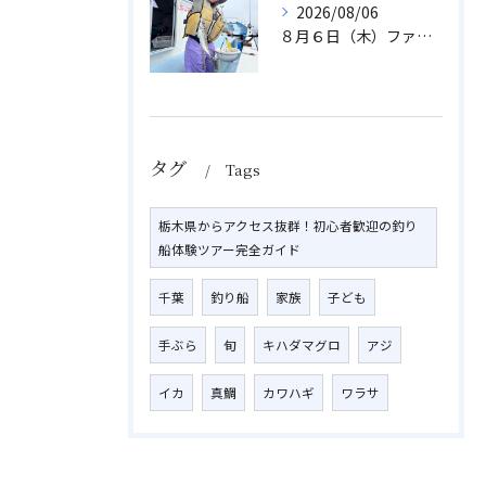
2026/08/06
８月６日（木）ファミリフィッシング
タグ
Tags
栃木県からアクセス抜群！初心者歓迎の釣り
船体験ツアー完全ガイド
千葉
釣り船
家族
子ども
手ぶら
旬
キハダマグロ
アジ
イカ
真鯛
カワハギ
ワラサ