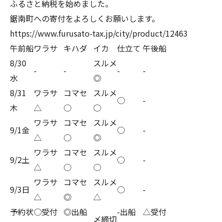
ふるさと納税を始めました。
鋸南町への寄付をよろしくお願いします。
https://www.furusato-tax.jp/city/product/12463
午前船
ワラサ
キハダ
イカ
仕立て
午後船
8/30
スルメ
-
-
-
-
水
◎
8/31
ワラサ
コマセ
スルメ
○
-
木
△
○
○
ワラサ
コマセ
スルメ
9/1金
○
-
△
○
◎
ワラサ
コマセ
スルメ
9/2土
○
-
△
○
○
ワラサ
コマセ
スルメ
9/3日
○
-
△
◎
△
予約状
○受付
◎出船
-出船
△受付
〆締切