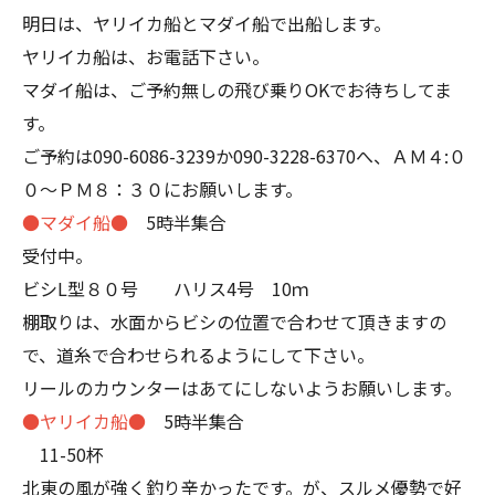
明日は、ヤリイカ船とマダイ船で出船します。
ヤリイカ船は、お電話下さい。
マダイ船は、ご予約無しの飛び乗りOKでお待ちしてま
す。
ご予約は090-6086-3239か090-3228-6370へ、ＡＭ４:０
０～ＰＭ８：３０にお願いします。
●マダイ船●
5時半集合
受付中。
ビシL型８０号 ハリス4号 10ｍ
棚取りは、水面からビシの位置で合わせて頂きますの
で、道糸で合わせられるようにして下さい。
リールのカウンターはあてにしないようお願いします。
●ヤリイカ船●
5時半集合
11-50杯
北東の風が強く釣り辛かったです。が、スルメ優勢で好