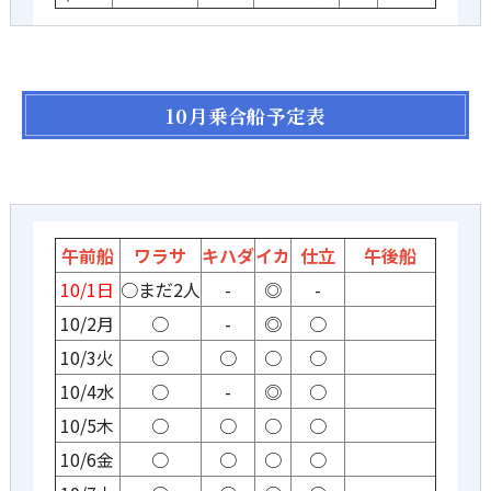
10月乗合船予定表
午前船
ワラサ
キハダ
イカ
仕立
午後船
10/1日
○まだ2人
-
◎
-
10/2月
○
-
◎
○
10/3火
○
○
○
○
10/4水
○
-
◎
○
10/5木
○
○
○
○
10/6金
○
○
○
○