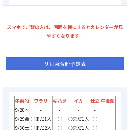
スマホでご覧の方は、画面を横にするとカレンダーが見
やすくなります。
９月乗合船予定表
午前船
ワラサ
キハダ
イカ
仕立
午後船
9/28木
-
-
-
-
‐
9/29金
○まだ1人
○
○まだ1人
○
‐
9/30土
○まだ2人
○
○まだ1人
○
‐