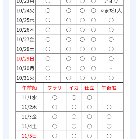
10/23月
○
○
○
○
アオリ
10/24火
○
○
○
○
⚪︎まだ1人
10/25水
○
○
○
○
○
10/26木
○
○
○
○
○
10/27金
○
○
○
○
○
10/28土
○
○
○
○
○
10/29日
○
○
○
○
○
10/30月
○
○
○
○
-
10/31火
○
○
○
○
○
午前船
ワラサ
イカ
仕立
午後船
11/1水
○
○
○
-
11/2木
○
○
○
○
11/3金
○
○
○
○
11/4土
○
○
○
○
11/5日
○
○
○
○