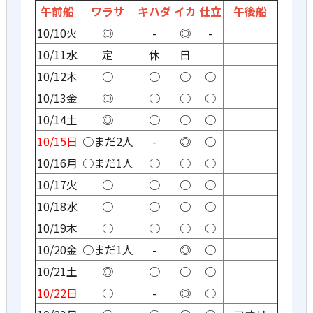
午前船
ワラサ
キハダ
イカ
仕立
午後船
10/10火
◎
-
◎
-
10/11水
定
休
日
10/12木
○
○
○
○
10/13金
◎
○
○
○
10/14土
◎
○
○
○
10/15日
○まだ2人
-
◎
○
10/16月
○まだ1人
○
○
○
10/17火
○
○
○
○
10/18水
○
○
○
○
10/19木
○
○
○
○
10/20金
○まだ1人
-
◎
○
10/21土
◎
○
○
○
10/22日
○
-
◎
○