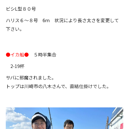
ビシL型８０号
ハリス６～８号 6ｍ 状況により長さ太さを変更して
下さい。
●イカ船●
５時半集合
2-19杯
サバに邪魔されました。
トップは川崎市の八木さんで、直結仕掛けでした。