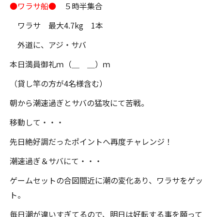
●ワラサ船●
５時半集合
ワラサ 最大4.7kg 1本
外道に、アジ・サバ
本日満員御礼ｍ（＿ ＿）ｍ
（貸し竿の方が4名様含む）
朝から潮速過ぎとサバの猛攻にて苦戦。
移動して・・・
先日絶好調だったポイントへ再度チャレンジ！
潮速過ぎ＆サバにて・・・
ゲームセットの合図間近に潮の変化あり、ワラサをゲッ
ト。
毎日潮が違いすぎてるので、明日は好転する事を願って