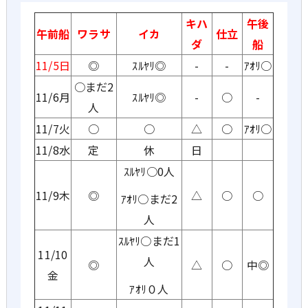
キハ
午後
午前船
ワラサ
イカ
仕立
ダ
船
11/5日
◎
ｽﾙﾔﾘ◎
-
-
ｱｵﾘ○
○まだ2
11/6月
ｽﾙﾔﾘ◎
-
○
-
人
11/7火
○
○
△
○
ｱｵﾘ○
11/8水
定
休
日
ｽﾙﾔﾘ○0人
11/9木
◎
△
○
○
ｱｵﾘ○まだ2
人
ｽﾙﾔﾘ○まだ1
11/10
人
◎
△
○
中◎
金
ｱｵﾘ０人