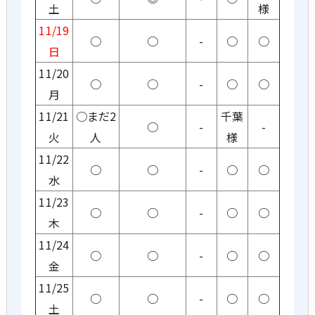
土
様
11/19
○
○
-
○
○
日
11/20
○
○
-
○
○
月
11/21
○まだ2
千葉
○
-
-
火
人
様
11/22
○
○
-
○
○
水
11/23
○
○
-
○
○
木
11/24
○
○
-
○
○
金
11/25
○
○
-
○
○
土