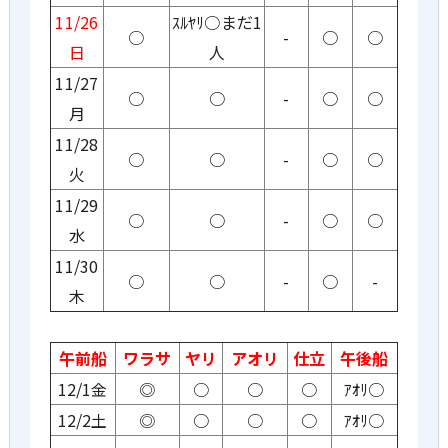
11/26
ｽﾙﾔﾘ○まだ1
○
-
○
○
日
人
11/27
○
○
-
○
○
月
11/28
○
○
-
○
○
火
11/29
○
○
-
○
○
水
11/30
○
○
-
○
-
木
午前船
ワラサ
ヤリ
アオリ
仕立
午後船
12/1金
◎
○
○
○
ｱｵﾘ○
12/2土
◎
○
○
○
ｱｵﾘ○