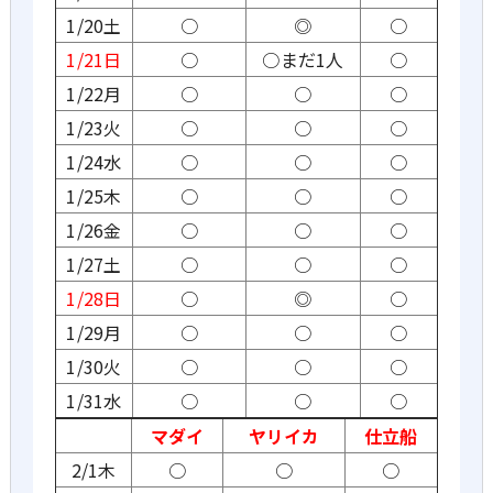
1/20土
○
◎
○
1/21日
○
○まだ1人
○
1/22月
○
○
○
1/23火
○
○
○
1/24水
○
○
○
1/25木
○
○
○
1/26金
○
○
○
1/27土
○
○
○
1/28日
○
◎
○
1/29月
○
○
○
1/30火
○
○
○
1/31水
○
○
○
マダイ
ヤリイカ
仕立船
2/1木
○
○
○