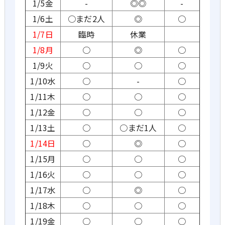
1/5金
-
◎◎
-
1/6土
○まだ2人
◎
○
1/7日
臨時
休業
1/8月
○
◎
○
1/9火
○
○
○
1/10水
○
-
○
1/11木
○
○
○
1/12金
○
○
○
1/13土
○
○まだ1人
○
1/14日
○
◎
○
1/15月
○
○
○
1/16火
○
○
○
1/17水
○
◎
○
1/18木
○
○
○
1/19金
○
○
○