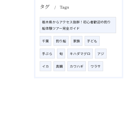
タグ
Tags
栃木県からアクセス抜群！初心者歓迎の釣り
船体験ツアー完全ガイド
千葉
釣り船
家族
子ども
手ぶら
旬
キハダマグロ
アジ
イカ
真鯛
カワハギ
ワラサ