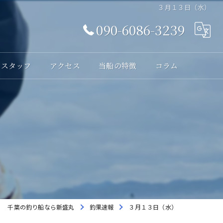
３月１３日（水）
090-6086-3239
スタッフ
アクセス
当船の特徴
コラム
体験
レンタル
貸切
海釣り
初心者
千葉の釣り船なら新盛丸
釣果速報
３月１３日（水）