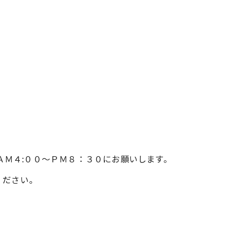
。
6370へ、ＡＭ４:００～ＰＭ８：３０にお願いします。
ください。