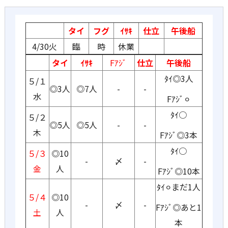
タイ
フグ
ｲｻｷ
仕立
午後船
4/30火
臨
時
休業
タイ
ｲｻｷ
Fｱｼﾞ
仕立
午後船
ﾀｲ◎3人
５/１
◎3人
◎7人
-
-
水
Fｱｼﾞ⚪︎
ﾀｲ○
５/２
◎5人
◎5人
-
-
木
Fｱｼﾞ◎3本
ﾀｲ○
５/３
◎10
-
〆
-
金
人
Fｱｼﾞ◎10本
ﾀｲ⚪︎まだ1人
５/４
◎10
-
〆
-
Fｱｼﾞ◎あと1
土
人
本