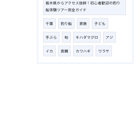
栃木県からアクセス抜群！初心者歓迎の釣り
船体験ツアー完全ガイド
千葉
釣り船
家族
子ども
手ぶら
旬
キハダマグロ
アジ
イカ
真鯛
カワハギ
ワラサ