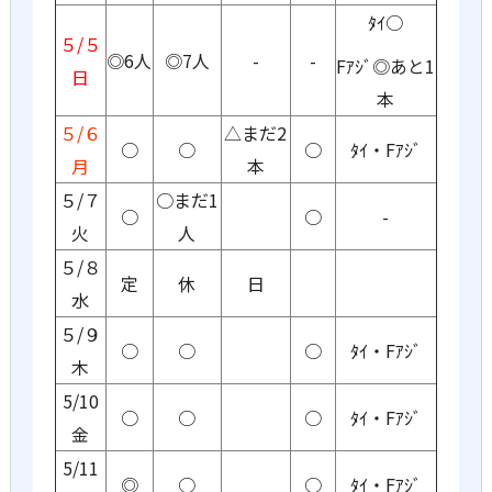
ﾀｲ○
５/５
◎6人
◎7人
-
-
Fｱｼﾞ◎あと1
日
本
５/６
△まだ2
○
○
○
ﾀｲ・Fｱｼﾞ
月
本
５/７
○まだ1
○
○
-
火
人
５/８
定
休
日
水
５/９
○
○
○
ﾀｲ・Fｱｼﾞ
木
5/10
○
○
○
ﾀｲ・Fｱｼﾞ
金
5/11
◎
○
○
ﾀｲ・Fｱｼﾞ