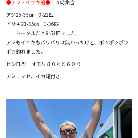
●アジ・イサキ船●
４時集合
アジ25-35㎝ 0-21匹
イサキ23-35㎝ 1-36匹
トータルだと8-51匹でした。
アジもイサキもバリバリは無かったけど、ポツポツポツ
ポツ釣れました。
ビシFL型 オモリ８０号と６０号
アミコマセ、イカ短付き