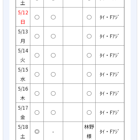
土
5/12
○
○
○
ﾀｲ・Fｱｼﾞ
日
5/13
○
○
○
ﾀｲ・Fｱｼﾞ
月
5/14
○
○
○
ﾀｲ・Fｱｼﾞ
火
5/15
○
○
○
ﾀｲ・Fｱｼﾞ
水
5/16
○
○
○
ﾀｲ・Fｱｼﾞ
木
5/17
○
○
○
ﾀｲ・Fｱｼﾞ
金
5/18
林野
◎
-
ﾀｲ・Fｱｼﾞ
土
様