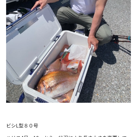
ビシL型８０号