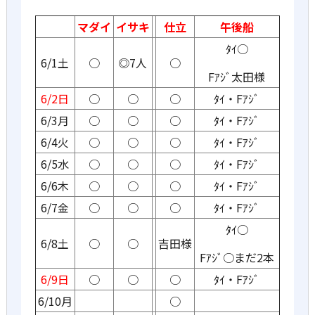
マダイ
イサキ
仕立
午後船
ﾀｲ○
6/1土
○
◎7人
○
Fｱｼﾞ太田様
6/2日
○
○
○
ﾀｲ・Fｱｼﾞ
6/3月
○
○
○
ﾀｲ・Fｱｼﾞ
6/4火
○
○
○
ﾀｲ・Fｱｼﾞ
6/5水
○
○
○
ﾀｲ・Fｱｼﾞ
6/6木
○
○
○
ﾀｲ・Fｱｼﾞ
6/7金
○
○
○
ﾀｲ・Fｱｼﾞ
ﾀｲ○
6/8土
○
○
吉田様
Fｱｼﾞ○まだ2本
6/9日
○
○
○
ﾀｲ・Fｱｼﾞ
6/10月
○