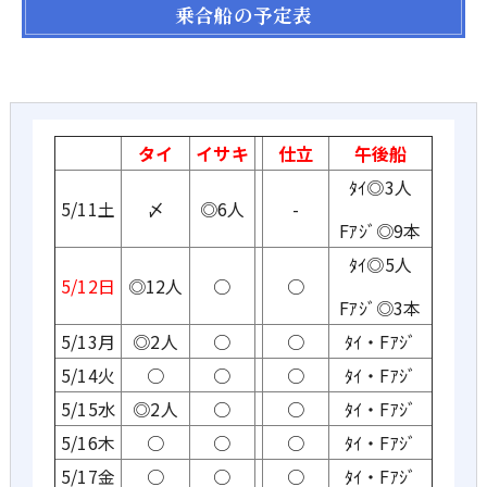
乗合船の予定表
タイ
イサキ
仕立
午後船
ﾀｲ◎3人
5/11土
〆
◎6人
-
Fｱｼﾞ◎9本
ﾀｲ◎5人
5/12日
◎12人
○
○
Fｱｼﾞ◎3本
5/13月
◎2人
○
○
ﾀｲ・Fｱｼﾞ
5/14火
○
○
○
ﾀｲ・Fｱｼﾞ
5/15水
◎2人
○
○
ﾀｲ・Fｱｼﾞ
5/16木
○
○
○
ﾀｲ・Fｱｼﾞ
5/17金
○
○
○
ﾀｲ・Fｱｼﾞ