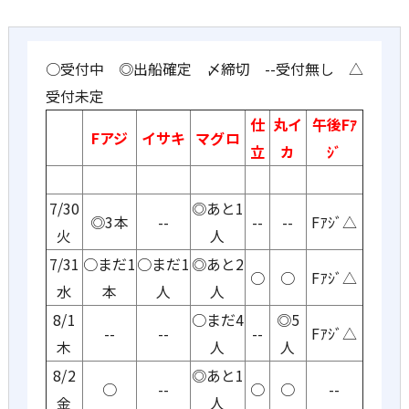
○受付中 ◎出船確定 〆締切 --受付無し △
受付未定
仕
丸イ
午後Fｱ
Fアジ
イサキ
マグロ
立
カ
ｼﾞ
7/30
◎あと1
◎3本
--
--
--
Fｱｼﾞ△
火
人
7/31
○まだ1
○まだ1
◎あと2
○
○
Fｱｼﾞ△
水
本
人
人
8/1
○まだ4
◎5
--
--
--
Fｱｼﾞ△
木
人
人
8/2
◎あと1
○
--
○
○
--
金
人