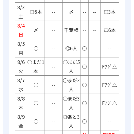
8/3
◎5本
--
〆
--
--
◎3本
土
8/4
〆
--
千葉様
--
--
◎6本
日
8/5
○
--
◎6人
○
--
月
8/6
○まだ1
○まだ5
--
○
Fｱｼﾞ△
火
本
人
8/7
○まだ3
○
--
○
Fｱｼﾞ△
水
人
8/8
○まだ3
○
--
○
Fｱｼﾞ△
木
人
8/9
◎あと3
○
--
○
--
金
人