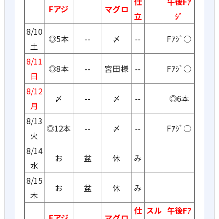
仕
午後Fｱ
Fアジ
マグロ
立
ｼﾞ
8/10
◎5本
--
〆
--
Fｱｼﾞ○
土
8/11
◎8本
--
宮田様
--
Fｱｼﾞ○
日
8/12
〆
--
〆
--
◎6本
月
8/13
◎12本
--
〆
--
Fｱｼﾞ○
火
8/14
お
盆
休
み
水
8/15
お
盆
休
み
木
仕
スル
午後Fｱ
Fアジ
マグロ