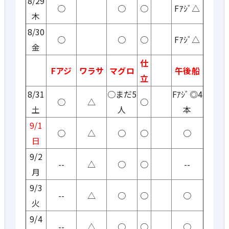
8/29
○
○
○
Fｱｼﾞ△
木
8/30
○
○
○
Fｱｼﾞ△
金
仕
Fアジ
ワラサ
マグロ
午後船
立
8/31
○まだ5
Fｱｼﾞ◎4
○
△
○
土
人
本
9/1
○
△
○
○
○
日
9/2
--
△
○
○
--
月
9/3
--
△
○
○
○
火
9/4
--
△
○
○
○