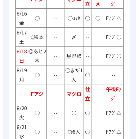
立
メ
ｼﾞ
8/16
○
--
○ｺﾏｾ
○
○
Fｱｼﾞ△
金
8/17
◎9本
--
〆
--
Fｱｼﾞ○
土
8/18
◎あと2
--
星野様
--
Fｱｼﾞ○
日
本
8/19
○まだ1
○
--
○
--
月
人
仕
午後Fｱ
Fアジ
マグロ
立
ｼﾞ
8/20
○
--
○
○
Fｱｼﾞ△
火
8/21
○
--
◎6人
○
Fｱｼﾞ△
水