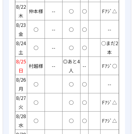
8/22
仲本様
--
○
○
Fｱｼﾞ△
木
8/23
○
--
○
○
--
金
8/24
○まだ2
○
--
○
○
土
本
8/25
◎あと4
村越様
--
--
Fｱｼﾞ○
日
人
8/26
○
○
○
--
月
8/27
○
○
○
Fｱｼﾞ△
火
8/28
○
○
○
Fｱｼﾞ△
水