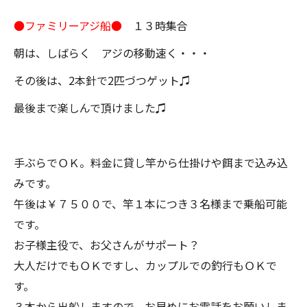
●ファミリーアジ船●
１３時集合
朝は、しばらく アジの移動速く・・・
その後は、2本針で2匹づつゲット♫
最後まで楽しんで頂けました♫
手ぶらでＯＫ。料金に貸し竿から仕掛けや餌まで込み込
みです。
午後は￥７５００で、竿１本につき３名様まで乗船可能
です。
お子様主役で、お父さんがサポート？
大人だけでもＯＫですし、カップルでの釣行もＯＫで
す。
３本から出船しますので、お早めにお電話をお願いしま