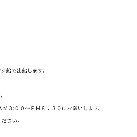
アジ船で出船します。
す。
6370へ、ＡＭ３:００～ＰＭ８：３０にお願いします。
ください。