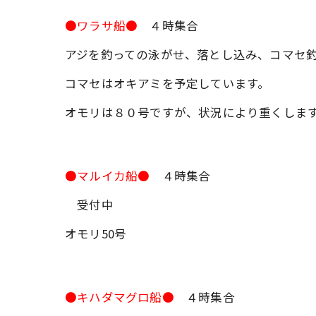
●ワラサ船●
４時集合
アジを釣っての泳がせ、落とし込み、コマセ
コマセはオキアミを予定しています。
オモリは８０号ですが、状況により重くしま
●マルイカ船●
４時集合
受付中
オモリ50号
●キハダマグロ船●
４時集合