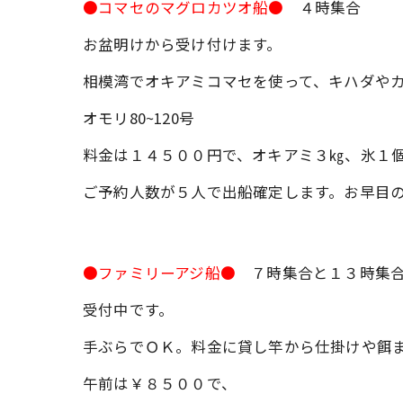
●コマセのマグロカツオ船●
４時集合
お盆明けから受け付けます。
相模湾でオキアミコマセを使って、キハダや
オモリ80~120号
料金は１４５００円で、オキアミ３㎏、氷１
ご予約人数が５人で出船確定します。お早目
●ファミリーアジ船●
７時集合と１３時集
受付中です。
手ぶらでＯＫ。料金に貸し竿から仕掛けや餌
午前は￥８５００で、