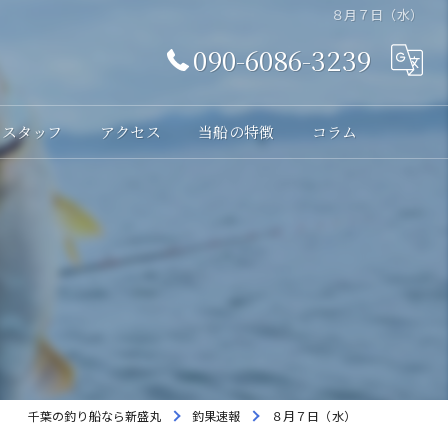
８月７日（水）
090-6086-3239
スタッフ
アクセス
当船の特徴
コラム
体験
レンタル
貸切
海釣り
初心者
千葉の釣り船なら新盛丸
釣果速報
８月７日（水）