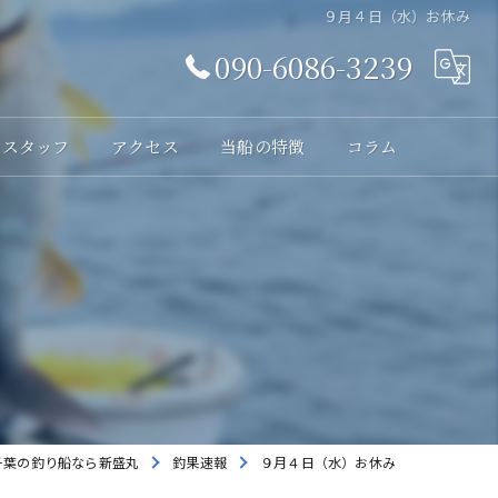
９月４日（水）お休み
090-6086-3239
スタッフ
アクセス
当船の特徴
コラム
体験
レンタル
貸切
海釣り
初心者
千葉の釣り船なら新盛丸
釣果速報
９月４日（水）お休み