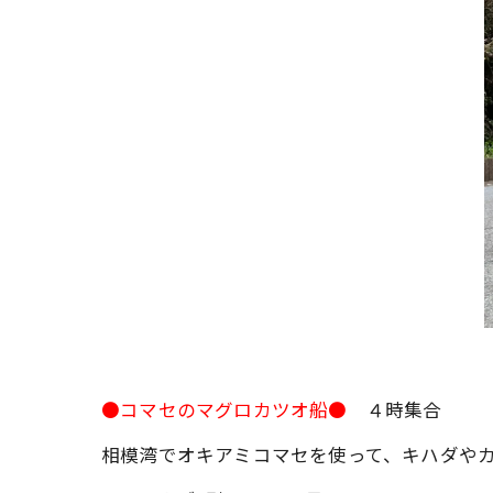
●コマセのマグロカツオ船●
４時集合
相模湾でオキアミコマセを使って、キハダや