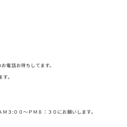
のお電話お待ちしてます。
ます。
6370へ、ＡＭ３:００～ＰＭ８：３０にお願いします。