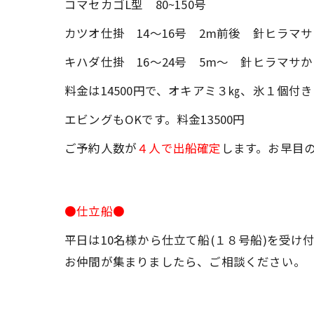
コマセカゴL型 80~150号
カツオ仕掛 14～16号 2m前後 針ヒラマサ1
キハダ仕掛 16～24号 5m～ 針ヒラマサか
料金は14500円で、オキアミ３㎏、氷１個付
エビングもOKです。料金13500円
ご予約人数が
４人で出船確定
します。お早目
●仕立船●
平日は10名様から仕立て船(１８号船)を受け
お仲間が集まりましたら、ご相談ください。