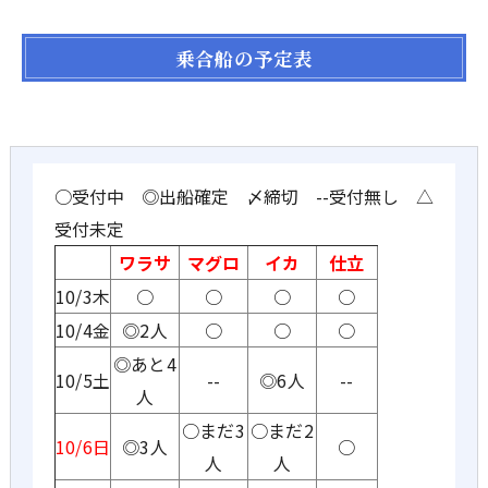
乗合船の予定表
○受付中 ◎出船確定 〆締切 --受付無し △
受付未定
ワラサ
マグロ
イカ
仕立
10/3木
○
○
○
○
10/4金
◎2人
○
○
○
◎あと4
10/5土
--
◎6人
--
人
○まだ3
○まだ2
10/6日
◎3人
○
人
人