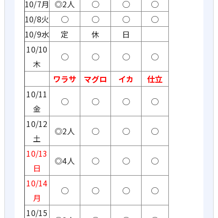
10/7月
◎2人
○
○
○
10/8火
○
○
○
○
10/9水
定
休
日
10/10
○
○
○
○
木
ワラサ
マグロ
イカ
仕立
10/11
○
○
○
○
金
10/12
◎2人
○
○
○
土
10/13
◎4人
○
○
○
日
10/14
○
○
○
○
月
10/15