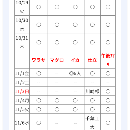
10/29
○
○
○
○
○
火
10/30
○
○
○
○
○
水
10/31
○
○
○
○
○
木
午後ｱｵ
ワラサ
マグロ
イカ
仕立
ﾘ
11/1金
○
--
◎6人
○
○
11/2土
--
--
--
--
--
11/3日
--
--
--
川崎様
○
11/4月
○
○
○
○
○
11/5火
○
○
○
○
○
千葉工
11/6水
○
--
--
○
大