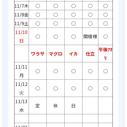
11/7木
○
○
○
○
○
11/8金
○
○
○
○
○
11/9土
○
○
○
○
○
11/10
○
○
○
関根様
○
日
午後ｱｵ
ワラサ
マグロ
イカ
仕立
ﾘ
11/11
○
○
○
○
○
月
11/12
○
○
○
○
○
火
11/13
定
休
日
水