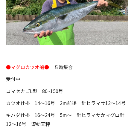
●マグロカツオ船●
５時集合
受付中
コマセカゴL型 80~150号
カツオ仕掛 14～16号 2m前後 針ヒラマサ12～14号
キハダ仕掛 16～24号 5m～ 針ヒラマサかマグロ針
12～16号 遊動天秤