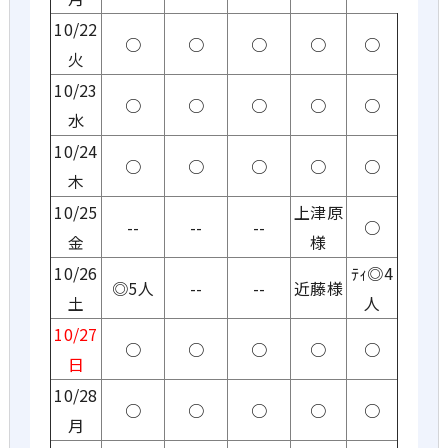
10/22
○
○
○
○
○
火
10/23
○
○
○
○
○
水
10/24
○
○
○
○
○
木
10/25
上津原
--
--
--
○
金
様
10/26
ﾃｨ◎4
◎5人
--
--
近藤様
土
人
10/27
○
○
○
○
○
日
10/28
○
○
○
○
○
月