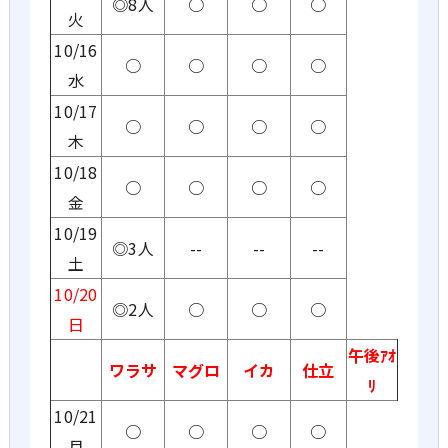
◎8人
○
○
○
火
10/16
○
○
○
○
水
10/17
○
○
○
○
木
10/18
○
○
○
○
金
10/19
◎3人
--
--
--
土
10/20
◎2人
○
○
○
日
午後ｱｵ
ワラサ
マグロ
イカ
仕立
ﾘ
10/21
○
○
○
○
月