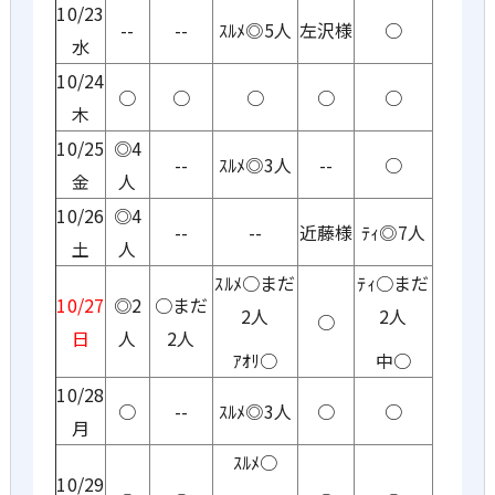
10/23
--
--
ｽﾙﾒ◎5人
左沢様
○
水
10/24
○
○
○
○
○
木
10/25
◎4
--
ｽﾙﾒ◎3人
--
○
金
人
10/26
◎4
--
--
近藤様
ﾃｨ◎7人
土
人
ｽﾙﾒ○まだ
ﾃｨ○まだ
10/27
◎2
○まだ
2人
2人
○
日
人
2人
ｱｵﾘ○
中○
10/28
○
--
ｽﾙﾒ◎3人
○
○
月
ｽﾙﾒ○
10/29