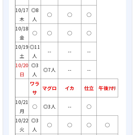
10/17
◎8
○
○
○
木
人
10/18
○
○
○
○
金
10/19
◎11
--
--
--
土
人
10/20
◎3
◎7人
--
--
日
人
ワラ
マグロ
イカ
仕立
午後ｱｵﾘ
サ
10/21
○
◎3人
--
○
月
10/22
◎3
○
○
○
○
火
人