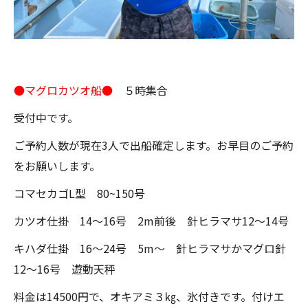
●マグロカツオ船●
５時集合
受付中です。
ご予約人数が現在3人で出船確定します。お早目のご予約
をお願いします。
コマセカゴL型 80~150号
カツオ仕掛 14～16号 2m前後 針ヒラマサ12～14号
キハダ仕掛 16～24号 5m～ 針ヒラマサかマグロ針
12～16号 遊動天秤
料金は14500円で、オキアミ３㎏、氷付きです。付けエ