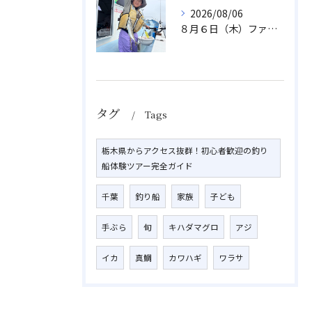
2026/08/06
８月６日（木）ファミリフィッシング
タグ
Tags
栃木県からアクセス抜群！初心者歓迎の釣り
船体験ツアー完全ガイド
千葉
釣り船
家族
子ども
手ぶら
旬
キハダマグロ
アジ
イカ
真鯛
カワハギ
ワラサ