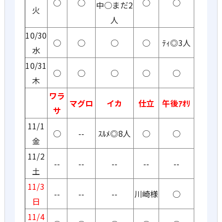
○
○
○
○
中○まだ2
火
人
10/30
○
○
○
○
ﾃｨ◎3人
水
10/31
○
○
○
○
○
木
ワラ
マグロ
イカ
仕立
午後ｱｵﾘ
サ
11/1
○
--
ｽﾙﾒ◎8人
○
○
金
11/2
--
--
--
--
--
土
11/3
--
--
--
川崎様
○
日
11/4