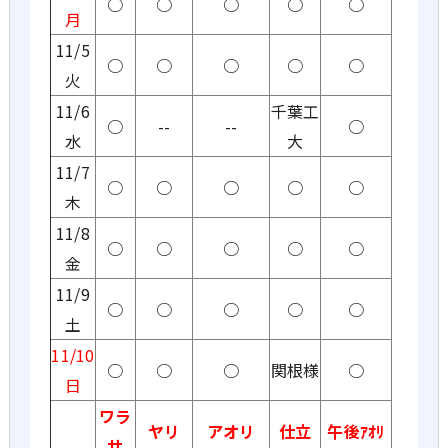
○
○
○
○
○
月
11/5
○
○
○
○
○
火
11/6
千葉工
○
--
--
○
水
大
11/7
○
○
○
○
○
木
11/8
○
○
○
○
○
金
11/9
○
○
○
○
○
土
11/10
○
○
○
関根様
○
日
ワラ
ヤリ
アオリ
仕立
午後ｱｵﾘ
サ