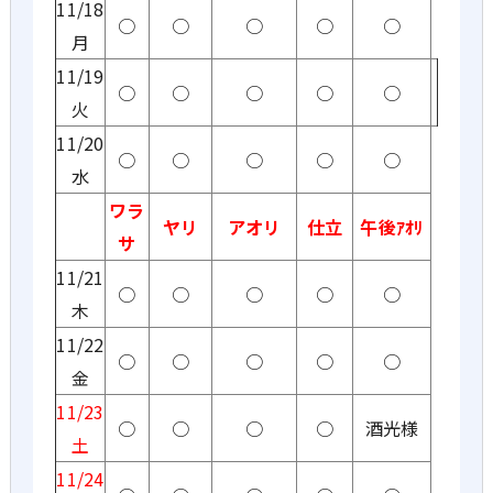
11/18
○
○
○
○
○
月
11/19
○
○
○
○
○
火
11/20
○
○
○
○
○
水
ワラ
ヤリ
アオリ
仕立
午後ｱｵﾘ
サ
11/21
○
○
○
○
○
木
11/22
○
○
○
○
○
金
11/23
○
○
○
○
酒光様
土
11/24