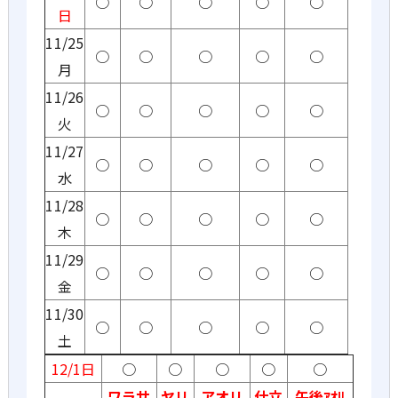
○
○
○
○
○
日
11/25
○
○
○
○
○
月
11/26
○
○
○
○
○
火
11/27
○
○
○
○
○
水
11/28
○
○
○
○
○
木
11/29
○
○
○
○
○
金
11/30
○
○
○
○
○
土
12/1日
○
○
○
○
○
ワラサ
ヤリ
アオリ
仕立
午後ｱｵﾘ