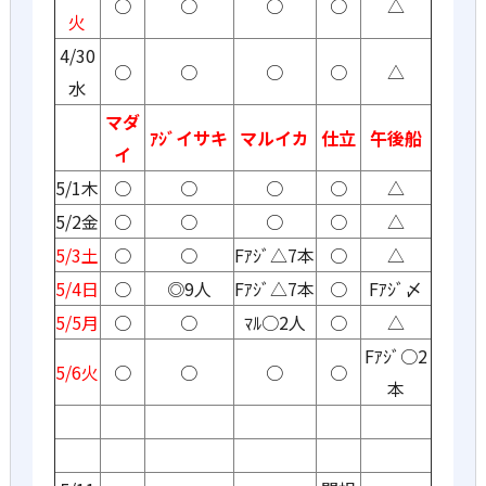
○
○
○
○
△
火
4/30
○
○
○
○
△
水
マダ
ｱｼﾞイサキ
マルイカ
仕立
午後船
イ
5/1木
○
○
○
○
△
5/2金
○
○
○
○
△
5/3土
○
○
Fｱｼﾞ△7本
○
△
5/4日
○
◎9人
Fｱｼﾞ△7本
○
Fｱｼﾞ〆
5/5月
○
○
ﾏﾙ○2人
○
△
Fｱｼﾞ○2
5/6火
○
○
○
○
本