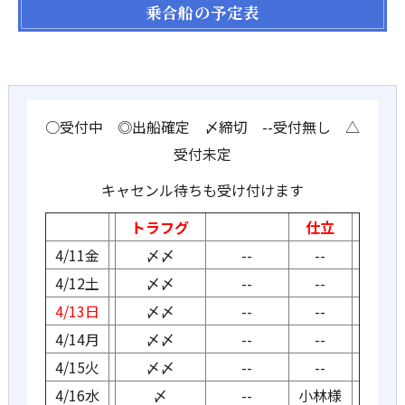
乗合船の予定表
○受付中 ◎出船確定 〆締切 --受付無し △
受付未定
キャセンル待ちも受け付けます
トラフグ
仕立
4/11金
〆〆
--
--
4/12土
〆〆
--
--
4/13日
〆〆
--
--
4/14月
〆〆
--
--
4/15火
〆〆
--
--
4/16水
〆
--
小林様