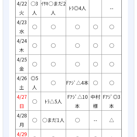
4/22
○3
ｲｻｷ○まだ2
ﾄﾗ◎4人
--
火
人
人
4/23
○
○
○
○
○
水
4/24
○
○
○
○
○
木
4/25
○
○
○
○
○
金
4/26
◎5
○
Fｱｼﾞ△4本
○
○
土
人
4/27
Fｱｼﾞ△10
中村
Fｱｼﾞ◎3
○
ﾄﾗ△5人
日
本
様
本
4/28
○
○まだ1人
○
--
△
月
4/29