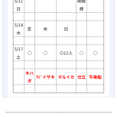
5/11
関根
日
様
5/14
定
休
日
水
5/17
○
○
◎11人
○
○
土
キハ
ｱｼﾞイサキ
マルイカ
仕立
午後船
ダ
--------------------------------------------------------------------