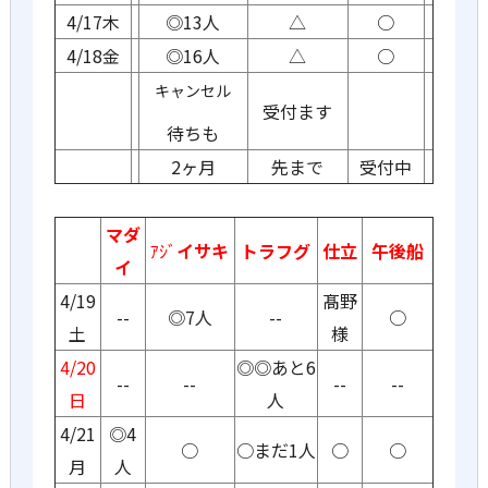
4/17木
◎13人
△
○
4/18金
◎16人
△
○
キャンセル
受付ます
待ちも
2ヶ月
先まで
受付中
マダ
ｱｼﾞ
イサキ
トラフグ
仕立
午後船
イ
4/19
髙野
--
◎7人
--
○
土
様
4/20
◎◎あと6
--
--
--
--
日
人
4/21
◎4
○
○まだ1人
○
○
月
人