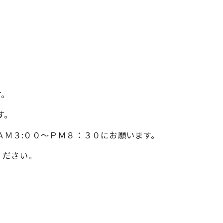
す。
す。
6370へ、ＡＭ３:００～ＰＭ８：３０にお願います。
ください。