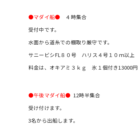
●マダイ船●
４時集合
受付中です。
水面から道糸での棚取り厳守です。
サニービシFL８０号 ハリス４号１０ｍ以上
料金は、オキアミ３ｋｇ 氷１個付き13000
●午後マダイ船●
12時半集合
受け付けます。
3名から出船します。