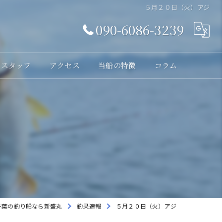
５月２０日（火）アジ
090-6086-3239
スタッフ
アクセス
当船の特徴
コラム
体験
レンタル
貸切
海釣り
初心者
千葉の釣り船なら新盛丸
釣果速報
５月２０日（火）アジ