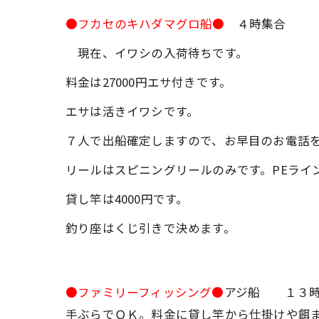
●フカセのキハダマグロ船●
４時集合
現在、イワシの入荷待ちです。
料金は27000円エサ付きです。
エサは活きイワシです。
７人で出船確定しますので、お早目のお電話をお
リールはスピニングリールのみです。PEライン
貸し竿は4000円です。
釣り座はくじ引きで決めます。
●ファミリーフィッシング●
アジ船 １３時
手ぶらでＯＫ。料金に貸し竿から仕掛けや餌