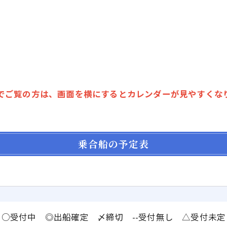
でご覧の方は、画面を横にするとカレンダーが見やすくな
乗合船の予定表
○受付中 ◎出船確定 〆締切 --受付無し △受付未定