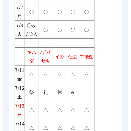
7/7
○
○
○
○
○
月
7/8
○ま
○
○
○
○
火
だ3人
キハ
ｱｼﾞイ
イカ
仕立
午後船
ダ
サキ
7/11
△
△
△
△
△
金
7/12
祭
礼
休
み
土
7/13
△
△
△
△
△
日
7/14
△
△
△
△
△