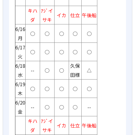
キハ
ｱｼﾞイ
イカ
仕立
午後船
ダ
サキ
6/16
○
○
○
○
○
月
6/17
○
○
○
○
○
火
6/18
久保
--
○
○
△
水
田様
6/19
○
○
○
○
○
木
6/20
--
○
○
○
--
金
キハ
ｱｼﾞイ
イカ
仕立
午後船
ダ
サキ