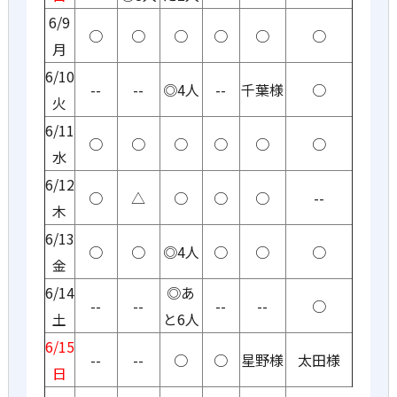
6/9
○
○
○
○
○
○
月
6/10
--
--
◎4人
--
千葉様
○
火
6/11
○
○
○
○
○
○
水
6/12
○
△
○
○
○
--
木
6/13
○
○
◎4人
○
○
○
金
6/14
◎あ
--
--
--
--
○
土
と6人
6/15
--
--
○
○
星野様
太田様
日