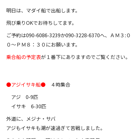
明日は、マダイ船で出船します。
飛び乗りOKでお待ちしてます。
ご予約は090-6086-3239か090-3228-6370へ、ＡＭ３:０
０～ＰＭ８：３０にお願います。
乗合船の予定表
が１番下にありますのでご覧ください。
●アジイサキ船●
４時集合
アジ 0-9匹
イサキ 6-30匹
外道に、メジナ・サバ
アジもイサキも潮が速過ぎて苦戦しました。