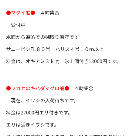
●マダイ船●
４時集合
受付中
水面から道糸での棚取り厳守です。
サニービシFL８０号 ハリス４号１０ｍ以上
料金は、オキアミ３ｋｇ 氷１個付き13000円です。
●フカセのキハダマグロ船●
４時集合
現在、イワシの入荷待ちです。
料金は27000円エサ付きです。
エサは活きイワシです。