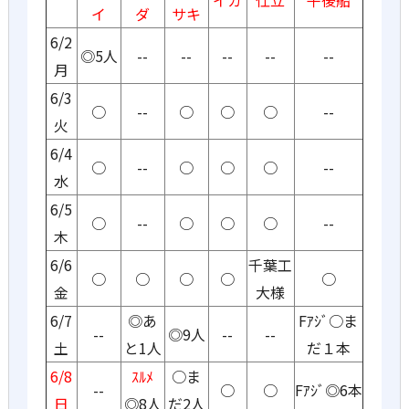
イカ
仕立
午後船
イ
ダ
サキ
6/2
◎5人
--
--
--
--
--
月
6/3
○
--
○
○
○
--
火
6/4
○
--
○
○
○
--
水
6/5
○
--
○
○
○
--
木
6/6
千葉工
○
○
○
○
○
金
大様
6/7
◎あ
Fｱｼﾞ○ま
--
◎9人
--
--
土
と1人
だ１本
6/8
ｽﾙﾒ
○ま
--
○
○
Fｱｼﾞ◎6本
日
◎8人
だ2人