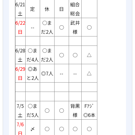
6/21
組合
定
休
日
土
総会
6/22
○ま
武井
--
○
○
日
だ2人
様
6/28
○ま
○ま
○
○
△
土
だ4人
だ2人
6/29
◎あ
◎7人
--
--
△
日
と2人
7/5
○ま
背黒
Fｱｼﾞ
○
○
土
だ5人
様
◎6本
7/6
〆
○
○
○
○
日