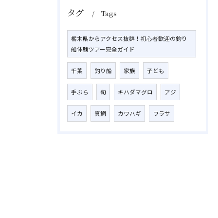
タグ
Tags
栃木県からアクセス抜群！初心者歓迎の釣り
船体験ツアー完全ガイド
千葉
釣り船
家族
子ども
手ぶら
旬
キハダマグロ
アジ
イカ
真鯛
カワハギ
ワラサ