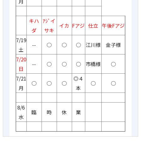
月
キハ
ｱｼﾞイ
イカ
Fアジ
仕立
午後Fアジ
ダ
サキ
7/19
--
○
○
○
江川様
金子様
土
7/20
--
○
○
○
市橋様
○
日
7/21
◎４
○
○
○
○
○
月
本
8/6
臨
時
休
業
水