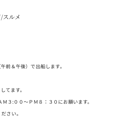
/スルメ
（午前＆午後）で出船します。
ちしてます。
6370へ、ＡＭ３:００～ＰＭ８：３０にお願います。
ください。