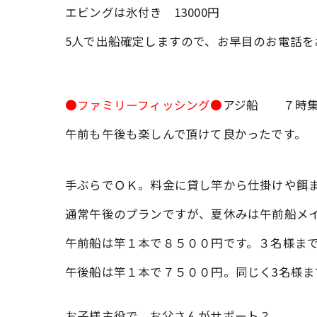
エビングは氷付き 13000円
5人で出船確定しますので、お早目のお電話をお
●ファミリーフィッシング●
アジ船 ７時集
午前も午後も楽しんで頂けて良かったです。
手ぶらでＯＫ。料金に貸し竿から仕掛けや餌
通常午後のプランですが、夏休みは午前船メ
午前船は竿１本で８５００円です。３名様ま
午後船は竿１本で７５００円。同じく3名様ま
お子様主役で、お父さんがサポート？