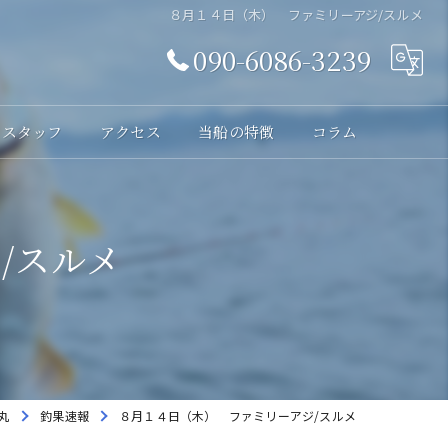
８月１４日（木） ファミリーアジ/スルメ
090-6086-3239
スタッフ
アクセス
当船の特徴
コラム
体験
/スルメ
レンタル
貸切
海釣り
初心者
丸
釣果速報
８月１４日（木） ファミリーアジ/スルメ