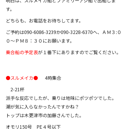
明日は、スルメイカ船とファミリーアジ船で出船しま
す。
どちらも、お電話をお待ちしてます。
ご予約は090-6086-3239か090-3228-6370へ、ＡＭ３:０
０～ＰＭ８：３０にお願います。
乗合船の予定表
が１番下にありますのでご覧ください。
●スルメイカ●
4時集合
2-21杯
派手な反応でしたが、乗りは地味にポツポツでした。
潮が気に入らなかったんですかね？
トップは木更津市の加藤さんでした。
オモリ150号 PE４号以下