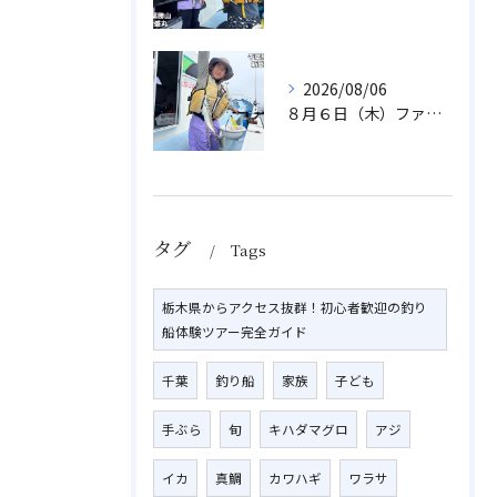
2026/08/06
８月６日（木）ファミリフィッシング
タグ
Tags
栃木県からアクセス抜群！初心者歓迎の釣り
船体験ツアー完全ガイド
千葉
釣り船
家族
子ども
手ぶら
旬
キハダマグロ
アジ
イカ
真鯛
カワハギ
ワラサ