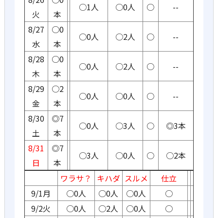
○1人
○0人
○
--
火
本
8/27
○0
○0人
○2人
○
--
水
本
8/28
○0
○0人
○2人
○
--
木
本
8/29
○2
○0人
○0人
○
--
金
本
8/30
◎7
○0人
○3人
○
◎3本
土
本
8/31
◎7
○3人
○0人
○
○2本
日
本
ワラサ？
キハダ
スルメ
仕立
9/1月
○0人
○0人
○0人
○
9/2火
○0人
○2人
○0人
○