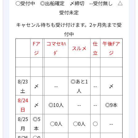
○受付中 ◎出船確定 〆締切 --受付無し △
受付未定
キャセンル待ちも受け付けます。2ヶ月先まで受
付中
Fア
コマセｷﾊ
仕
午後Fア
スルメ
ジ
ﾀﾞ
立
ジ
8/23
◎あと1
〆
--
--
〆
土
人
8/24
〆
◎10人
--
--
◎9本
日
8/25
◎5
○0人
○0人
○
--
月
本
8/26
○0