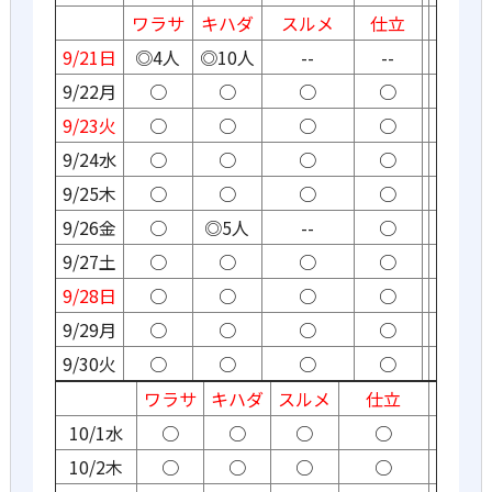
ワラサ
キハダ
スルメ
仕立
9/21日
◎4人
◎10人
--
--
9/22月
○
○
○
○
9/23火
○
○
○
○
9/24水
○
○
○
○
9/25木
○
○
○
○
9/26金
○
◎5人
--
○
9/27土
○
○
○
○
9/28日
○
○
○
○
9/29月
○
○
○
○
9/30火
○
○
○
○
ワラサ
キハダ
スルメ
仕立
10/1水
○
○
○
○
10/2木
○
○
○
○