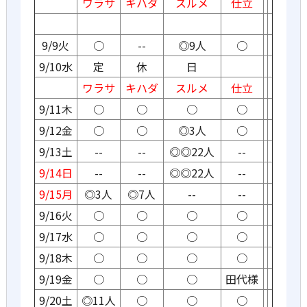
ワラサ
キハダ
スルメ
仕立
9/9火
○
--
◎9人
○
9/10水
定
休
日
ワラサ
キハダ
スルメ
仕立
9/11木
○
○
○
○
9/12金
○
○
◎3人
○
9/13土
--
--
◎◎22人
--
9/14日
--
--
◎◎22人
--
9/15月
◎3人
◎7人
--
--
9/16火
○
○
○
○
9/17水
○
○
○
○
9/18木
○
○
○
○
9/19金
○
○
○
田代様
9/20土
◎11人
○
○
○