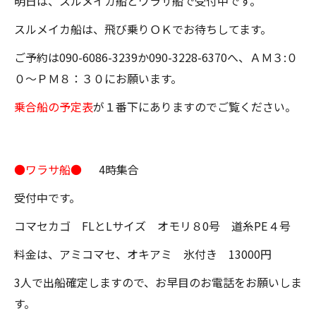
明日は、スルメイカ船とワラサ船で受付中です。
スルメイカ船は、飛び乗りＯＫでお待ちしてます。
ご予約は090-6086-3239か090-3228-6370へ、ＡＭ３:０
０～ＰＭ８：３０にお願います。
乗合船の予定表
が１番下にありますのでご覧ください。
●ワラサ船●
4時集合
受付中です。
コマセカゴ FLとLサイズ オモリ８0号 道糸PE４号
料金は、アミコマセ、オキアミ 氷付き 13000円
3人で出船確定しますので、お早目のお電話をお願いしま
す。