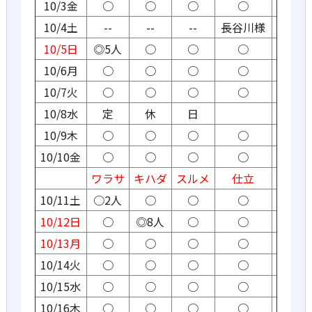
10/3金
○
○
○
○
10/4土
--
--
--
長谷川様
10/5日
◎5人
○
○
○
10/6月
○
○
○
○
10/7火
○
○
○
○
10/8水
定
休
日
10/9木
○
○
○
○
10/10金
○
○
○
○
ワラサ
キハダ
スルメ
仕立
10/11土
○2人
○
○
○
10/12日
○
◎8人
○
○
10/13月
○
○
○
○
10/14火
○
○
○
○
10/15水
○
○
○
○
10/16木
○
○
○
○