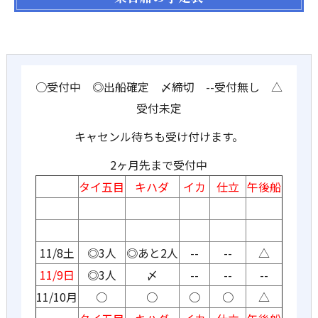
○受付中 ◎出船確定 〆締切 --受付無し △
受付未定
キャセンル待ちも受け付けます。
2ヶ月先まで受付中
タイ五目
キハダ
イカ
仕立
午後船
11/8土
◎3人
◎あと2人
--
--
△
11/9日
◎3人
〆
--
--
--
11/10月
○
○
○
○
△