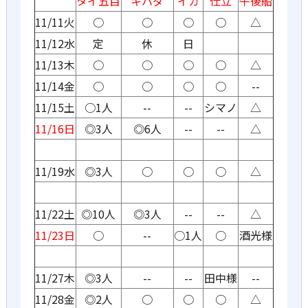
タイ五目
キハダ
イカ
仕立
午後船
11/11火
○
○
○
○
△
11/12水
定
休
日
11/13木
○
○
○
○
△
11/14金
○
○
○
○
--
11/15土
○1人
--
--
シマノ
△
11/16日
◎3人
◎6人
--
--
△
11/19水
◎3人
○
○
○
△
11/22土
◎10人
◎3人
--
--
△
11/23日
○
--
○1人
○
酒光様
11/27木
◎3人
--
--
田中様
--
11/28金
◎2人
○
○
○
△