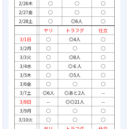
2/26木
○
○
○
2/27金
○
○
○
2/28土
○
◎6人
○
ヤリ
トラフグ
仕立
3/1日
○
◎4人
○
3/2月
○
○
○
3/3火
○
◎8人
○
3/4水
○
◎６人
○
3/5木
○
◎5人
○
3/6金
○
○
○
3/7土
◎6人
◎あと2人
--
3/8日
--
◎◎21人
--
3/9月
○
○
○
3/10火
○
○
○
ヤリ
トラフグ
仕立