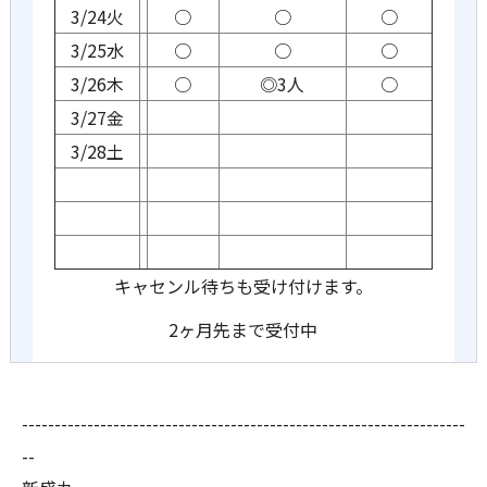
3/24火
○
○
○
3/25水
○
○
○
3/26木
○
◎3人
○
3/27金
3/28土
キャセンル待ちも受け付けます。
2ヶ月先まで受付中
--------------------------------------------------------------------
--