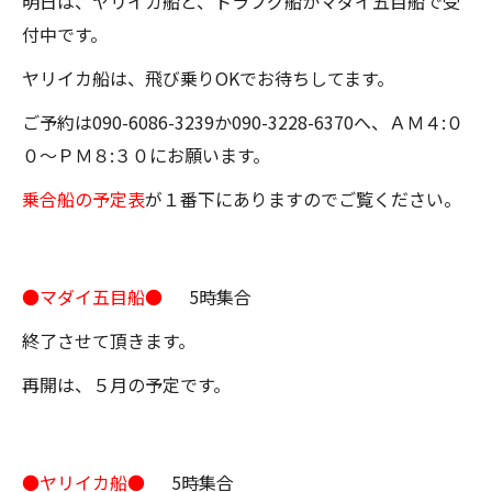
明日は、ヤリイカ船と、トラフグ船かマダイ五目船で受
付中です。
ヤリイカ船は、飛び乗りOKでお待ちしてます。
ご予約は090-6086-3239か090-3228-6370へ、ＡＭ４:０
０～ＰＭ８:３０にお願います。
乗合船の予定表
が１番下にありますのでご覧ください。
●マダイ五目船●
5時集合
終了させて頂きます。
再開は、５月の予定です。
●ヤリイカ船●
5時集合