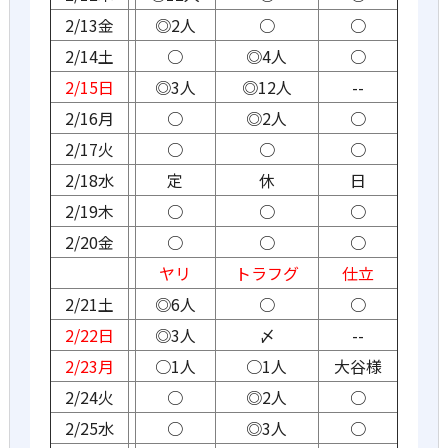
2/13金
◎2人
○
○
2/14土
○
◎4人
○
2/15日
◎3人
◎12人
--
2/16月
○
◎2人
○
2/17火
○
○
○
2/18水
定
休
日
2/19木
○
○
○
2/20金
○
○
○
ヤリ
トラフグ
仕立
2/21土
◎6人
○
○
2/22日
◎3人
〆
--
2/23月
○1人
○1人
大谷様
2/24火
○
◎2人
○
2/25水
○
◎3人
○