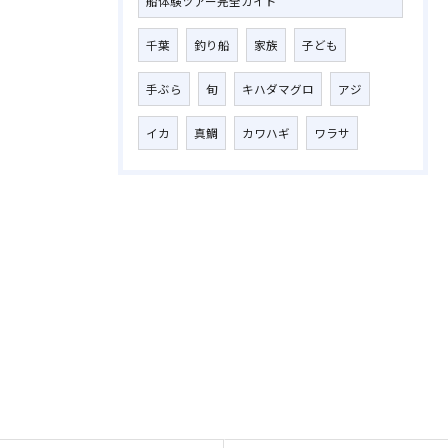
船体験ツアー完全ガイド
千葉
釣り船
家族
子ども
手ぶら
旬
キハダマグロ
アジ
イカ
真鯛
カワハギ
ワラサ