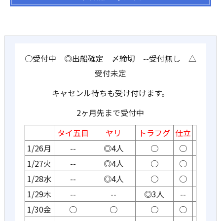
○受付中 ◎出船確定 〆締切 --受付無し △
受付未定
キャセンル待ちも受け付けます。
2ヶ月先まで受付中
タイ五目
ヤリ
トラフグ
仕立
1/26月
--
◎4人
○
○
1/27火
--
◎4人
○
○
1/28水
--
◎4人
○
○
1/29木
--
--
◎3人
--
1/30金
○
○
○
○