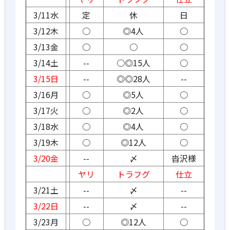
3/11水
定
休
日
3/12木
○
◎4人
○
3/13金
○
○
○
3/14土
--
○◎15人
○
3/15日
--
◎◎28人
--
3/16月
○
◎5人
○
3/17火
○
◎2人
○
3/18水
○
◎4人
○
3/19木
○
◎12人
○
3/20金
--
〆
沓沢様
ヤリ
トラフグ
仕立
3/21土
--
〆
--
3/22日
--
〆
--
3/23月
○
◎12人
○