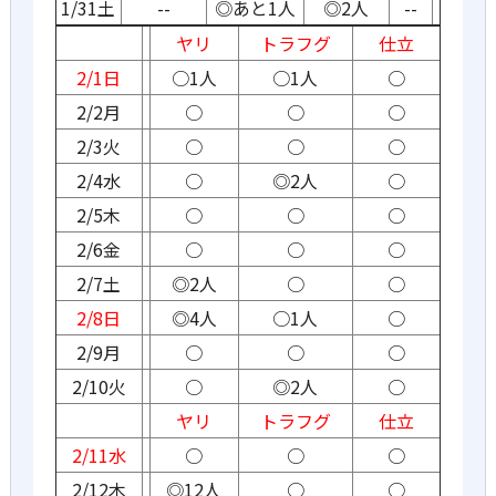
1/31土
--
◎あと1人
◎2人
--
ヤリ
トラフグ
仕立
2/1日
○1人
○1人
○
2/2月
○
○
○
2/3火
○
○
○
2/4水
○
◎2人
○
2/5木
○
○
○
2/6金
○
○
○
2/7土
◎2人
○
○
2/8日
◎4人
○1人
○
2/9月
○
○
○
2/10火
○
◎2人
○
ヤリ
トラフグ
仕立
2/11水
○
○
○
2/12木
◎12人
○
○