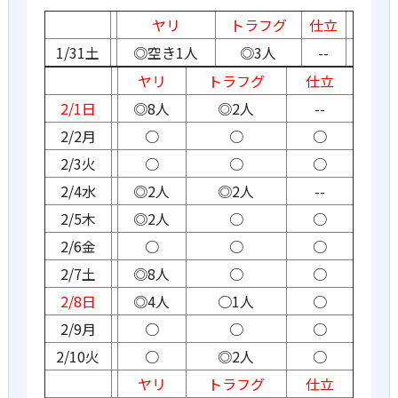
ヤリ
トラフグ
仕立
1/31土
◎空き1人
◎3人
--
ヤリ
トラフグ
仕立
2/1日
◎8人
◎2人
--
2/2月
○
○
○
2/3火
○
○
○
2/4水
◎2人
◎2人
--
2/5木
◎2人
○
○
2/6金
○
○
○
2/7土
◎8人
○
○
2/8日
◎4人
○1人
○
2/9月
○
○
○
2/10火
○
◎2人
○
ヤリ
トラフグ
仕立