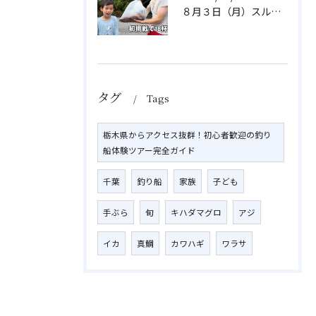
８月３日（月）スルメイカ
タグ
Tags
栃木県からアクセス抜群！初心者歓迎の釣り
船体験ツアー完全ガイド
千葉
釣り船
家族
子ども
手ぶら
旬
キハダマグロ
アジ
イカ
真鯛
カワハギ
ワラサ