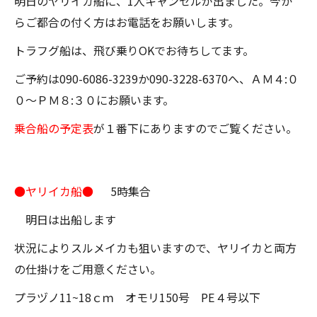
明日のヤリイカ船に、1人キャンセルが出ました。今か
らご都合の付く方はお電話をお願いします。
トラフグ船は、飛び乗りOKでお待ちしてます。
ご予約は090-6086-3239か090-3228-6370へ、ＡＭ４:０
０～ＰＭ８:３０にお願います。
乗合船の予定表
が１番下にありますのでご覧ください。
●ヤリイカ船●
5時集合
明日は出船します
状況によりスルメイカも狙いますので、ヤリイカと両方
の仕掛けをご用意ください。
プラヅノ11~18ｃｍ オモリ150号 PE４号以下