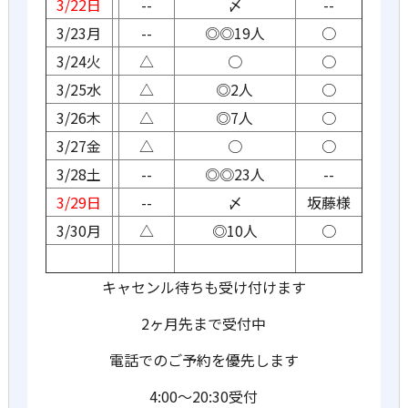
3/22日
--
〆
--
3/23月
--
◎◎19人
○
3/24火
△
○
○
3/25水
△
◎2人
○
3/26木
△
◎7人
○
3/27金
△
○
○
3/28土
--
◎◎23人
--
3/29日
--
〆
坂藤様
3/30月
△
◎10人
○
キャセンル待ちも受け付けます
2ヶ月先まで受付中
電話でのご予約を優先します
4:00〜20:30受付