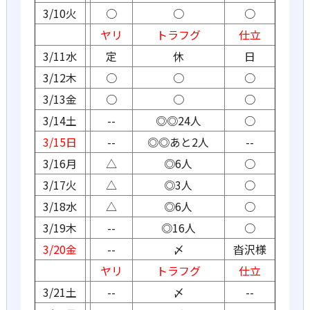
3/10火
○
○
○
ヤリ
トラフグ
仕立
3/11水
定
休
日
3/12木
○
○
○
3/13金
○
○
○
3/14土
--
◎◎24人
○
3/15日
--
◎◎あと2人
--
3/16月
△
◎6人
○
3/17火
△
◎3人
○
3/18水
△
◎6人
○
3/19木
--
◎16人
○
3/20金
--
〆
沓沢様
ヤリ
トラフグ
仕立
3/21土
--
〆
--