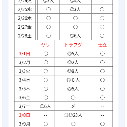
2/24火
◎3人
◎4人
--
2/25水
○
◎3人
○
2/26木
○
○
○
2/27金
○
○
○
2/28土
○
◎6人
○
ヤリ
トラフグ
仕立
3/1日
○
◎5人
○
3/2月
○
◎2人
○
3/3火
○
◎8人
○
3/4水
○
◎６人
○
3/5木
○
◎5人
○
3/6金
○
○
○
3/7土
◎6人
〆
--
3/8日
--
◎◎23人
--
3/9月
○
○
○