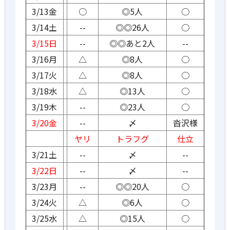
3/13金
○
◎5人
○
3/14土
--
◎◎26人
○
3/15日
--
◎◎あと2人
--
3/16月
△
◎8人
○
3/17火
△
◎8人
○
3/18水
△
◎13人
○
3/19木
--
◎23人
○
3/20金
--
〆
沓沢様
ヤリ
トラフグ
仕立
3/21土
--
〆
--
3/22日
--
〆
--
3/23月
--
◎◎20人
○
3/24火
△
◎6人
○
3/25水
△
◎15人
○