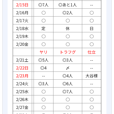
2/15日
◎7人
◎あと1人
--
2/16月
○
◎2人
○
2/17火
○
○
○
2/18水
定
休
日
2/19木
○
○
○
2/20金
○
○
○
ヤリ
トラフグ
仕立
2/21土
◎5人
◎3人
--
2/22日
◎4
〆
--
2/23月
--
◎4人
大谷様
2/24火
◎3人
◎6人
--
2/25水
○
◎7人
○
2/26木
○
○
○
2/27金
○
○
○