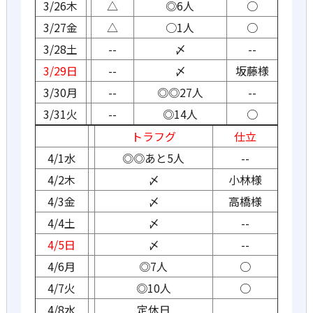
3/26木
△
◎6人
○
3/27金
△
○1人
○
3/28土
--
〆
--
3/29日
--
〆
坂藤様
3/30月
--
◎◎27人
--
3/31火
--
◎14人
○
トラフグ
仕立
4/1水
◎◎あと5人
--
4/2木
〆
小林様
4/3金
〆
高橋様
4/4土
〆
--
4/5日
〆
--
4/6月
◎7人
○
4/7火
◎10人
○
4/8水
定休日