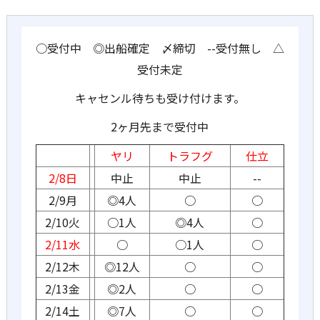
○受付中 ◎出船確定 〆締切 --受付無し △
受付未定
キャセンル待ちも受け付けます。
2ヶ月先まで受付中
ヤリ
トラフグ
仕立
2/8日
中止
中止
--
2/9月
◎4人
○
○
2/10火
○1人
◎4人
○
2/11水
○
○1人
○
2/12木
◎12人
○
○
2/13金
◎2人
○
○
2/14土
◎7人
○
○