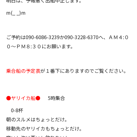
明日は、予報悪く出船中止します。
m(_ _)m
ご予約は090-6086-3239か090-3228-6370へ、ＡＭ４:０
０～ＰＭ８:３０にお願います。
乗合船の予定表
が１番下にありますのでご覧ください。
●ヤリイカ船●
5時集合
0-8杯
朝のスルメはちょっとだけ。
移動先のヤリイカもちょっとだけ。