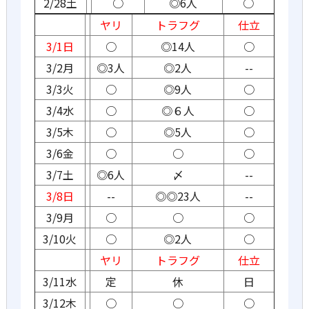
2/28土
○
◎6人
○
ヤリ
トラフグ
仕立
3/1日
○
◎14人
○
3/2月
◎3人
◎2人
--
3/3火
○
◎9人
○
3/4水
○
◎６人
○
3/5木
○
◎5人
○
3/6金
○
○
○
3/7土
◎6人
〆
--
3/8日
--
◎◎23人
--
3/9月
○
○
○
3/10火
○
◎2人
○
ヤリ
トラフグ
仕立
3/11水
定
休
日
3/12木
○
○
○