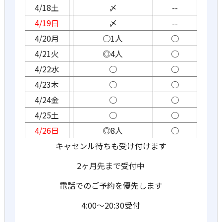
4/18土
〆
--
4/19日
〆
--
4/20月
○1人
○
4/21火
◎4人
○
4/22水
○
○
4/23木
○
○
4/24金
○
○
4/25土
○
○
4/26日
◎8人
○
キャセンル待ちも受け付けます
2ヶ月先まで受付中
電話でのご予約を優先します
4:00〜20:30受付