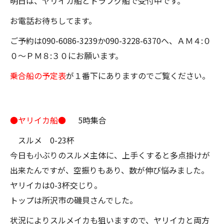
明日は、ヤリイカ船とトラフグ船で受付中です。
お電話お待ちしてます。
ご予約は090-6086-3239か090-3228-6370へ、ＡＭ４:０
０～ＰＭ８:３０にお願います。
乗合船の予定表
が１番下にありますのでご覧ください。
●ヤリイカ船●
5時集合
スルメ 0-23杯
今日も小ぶりのスルメ主体に、上手くすると多点掛けが
出来たんですが、空振りもあり、数が伸び悩みました。
ヤリイカは0-3杯交じり。
トップは所沢市の磯貝さんでした。
状況によりスルメイカも狙いますので、ヤリイカと両方