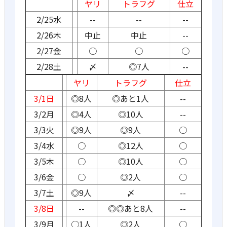
ヤリ
トラフグ
仕立
2/25水
--
--
--
2/26木
中止
中止
--
2/27金
○
○
○
2/28土
〆
◎7人
--
ヤリ
トラフグ
仕立
3/1日
◎8人
◎あと1人
--
3/2月
◎4人
◎10人
--
3/3火
◎9人
◎9人
○
3/4水
○
◎12人
○
3/5木
○
◎10人
○
3/6金
○
◎2人
○
3/7土
◎9人
〆
--
3/8日
--
◎◎あと8人
--
3/9月
○1人
◎2人
○