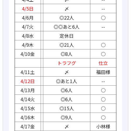
4/5日
〆
--
4/6月
◎22人
○
4/7火
◎◎あと6人
--
4/8水
定休日
4/9木
◎21人
○
4/10金
◎8人
○
トラフグ
仕立
4/11土
〆
福田様
4/12日
◎あと1人
--
4/13月
◎6人
○
4/14火
◎6人
○
4/15水
◎15人
○
4/16木
◎9人
○
4/17金
〆
小林様