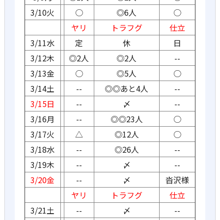
3/10火
○
◎6人
○
ヤリ
トラフグ
仕立
3/11水
定
休
日
3/12木
◎2人
◎2人
--
3/13金
○
◎5人
○
3/14土
--
◎◎あと4人
--
3/15日
--
〆
--
3/16月
--
◎◎23人
○
3/17火
△
◎12人
○
3/18水
--
◎26人
--
3/19木
--
〆
--
3/20金
--
〆
沓沢様
ヤリ
トラフグ
仕立
3/21土
--
〆
--