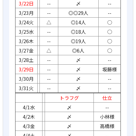
3/22日
--
〆
--
3/23月
--
◎◎29人
--
3/24火
△
◎14人
○
3/25水
--
◎18人
○
3/26木
--
◎19人
○
3/27金
△
◎6人
○
3/28土
--
〆
--
3/29日
--
〆
坂藤様
3/30月
--
〆
--
3/31火
--
〆
--
トラフグ
仕立
4/1水
〆
--
4/2木
〆
小林様
4/3金
〆
高橋様
4/4土
〆
--