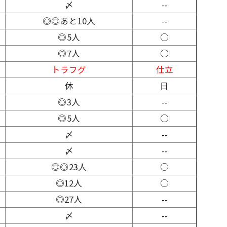
〆
--
◎◎あと10人
--
◎5人
○
◎7人
○
トラフグ
仕立
休
日
◎3人
--
◎5人
○
〆
--
〆
--
◎◎23人
○
◎12人
○
◎27人
--
〆
--