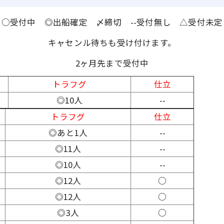
○受付中 ◎出船確定 〆締切 --受付無し △受付未定
キャセンル待ちも受け付けます。
2ヶ月先まで受付中
トラフグ
仕立
◎10人
--
トラフグ
仕立
◎あと1人
--
◎11人
--
◎10人
--
◎12人
○
◎12人
○
◎3人
○