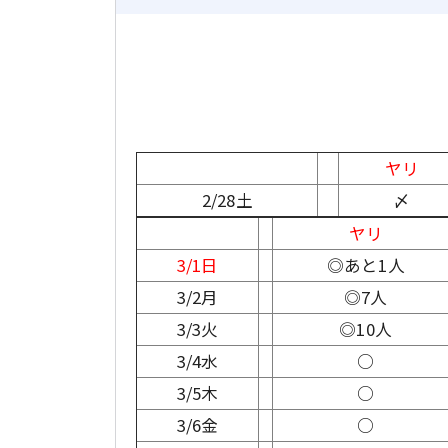
ヤリ
2/28土
〆
ヤリ
3/1日
◎あと1人
3/2月
◎7人
3/3火
◎10人
3/4水
○
3/5木
○
3/6金
○