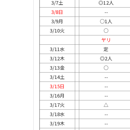
3/7土
◎12人
3/8日
--
3/9月
○1人
3/10火
○
ヤリ
3/11水
定
3/12木
◎2人
3/13金
○
3/14土
--
3/15日
--
3/16月
--
3/17火
△
3/18水
--
3/19木
--