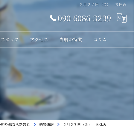
２月２７日（金） お休み
090-6086-3239
スタッフ
アクセス
当船の特徴
コラム
体験
レンタル
貸切
海釣り
初心者
の釣り船なら新盛丸
釣果速報
２月２７日（金） お休み