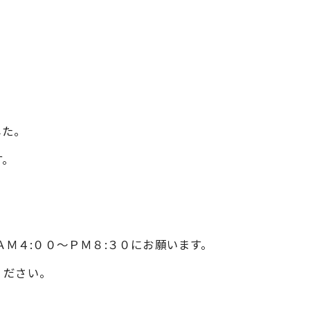
した。
す。
370へ、ＡＭ４:００～ＰＭ８:３０にお願います。
ください。