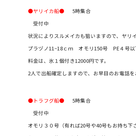
●ヤリイカ船●
5時集合
受付中
状況によりスルメイカも狙いますので、ヤリ
プラヅノ11~18ｃｍ オモリ150号 PE４号以
料金は、氷１個付き12000円です。
2人で出船確定しますので、お早目のお電話を
●トラフグ船●
5時集合
受付中
オモリ３０号（有れば20号や40号もお持ち下