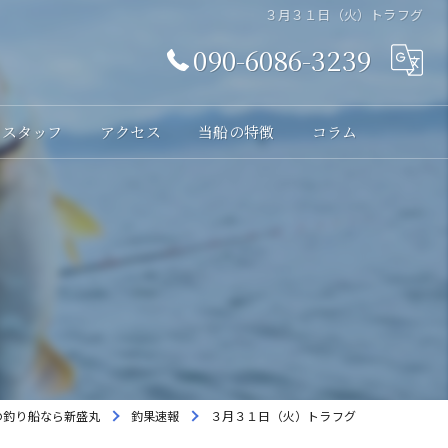
３月３１日（火）トラフグ
090-6086-3239
スタッフ
アクセス
当船の特徴
コラム
体験
レンタル
貸切
海釣り
初心者
の釣り船なら新盛丸
釣果速報
３月３１日（火）トラフグ