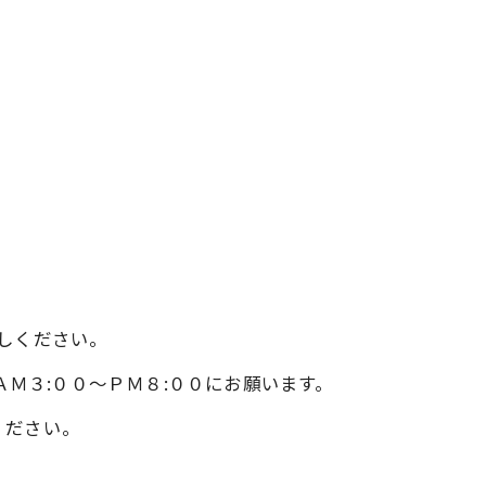
しください。
370へ、ＡＭ３:００～ＰＭ８:００にお願います。
ください。