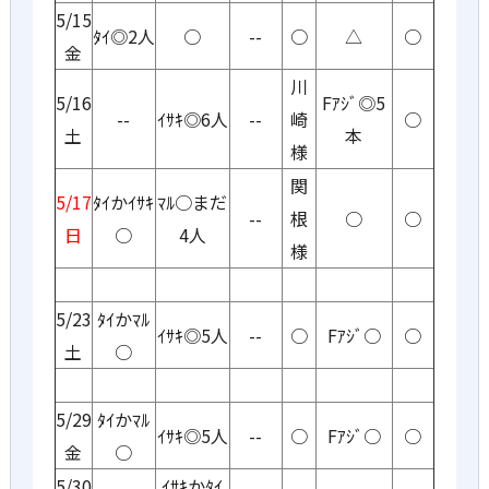
5/15
ﾀｲ◎2人
○
--
○
△
○
金
川
5/16
Fｱｼﾞ◎5
--
ｲｻｷ◎6人
--
崎
○
土
本
様
関
5/17
ﾀｲかｲｻｷ
ﾏﾙ○まだ
--
根
○
○
日
○
4人
様
5/23
ﾀｲかﾏﾙ
ｲｻｷ◎5人
--
○
Fｱｼﾞ○
○
土
○
5/29
ﾀｲかﾏﾙ
ｲｻｷ◎5人
--
○
Fｱｼﾞ○
○
金
○
5/30
ｲｻｷかﾀｲ