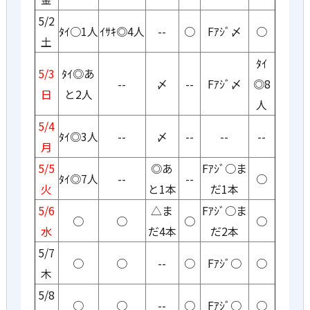
5/2
ﾀｲ○1人
ｲｻｷ◎4人
--
○
Fｱｼﾞ〆
○
土
ﾀｲ
5/3
ﾀｲ◎あ
--
〆
--
Fｱｼﾞ〆
◎8
日
と2人
人
5/4
ﾀｲ◎3人
--
〆
--
--
--
月
5/5
◎あ
Fｱｼﾞ○ま
ﾀｲ◎7人
--
--
○
火
と1本
だ1本
5/6
△ま
Fｱｼﾞ○ま
○
○
○
○
水
だ4本
だ2本
5/7
○
○
--
○
Fｱｼﾞ○
○
木
5/8
○
○
--
○
Fｱｼﾞ○
○