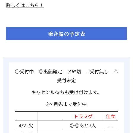
詳しくはこちら！
乗合船の予定表
○受付中 ◎出船確定 〆締切 --受付無し △
受付未定
キャセンル待ちも受け付けます。
2ヶ月先まで受付中
トラフグ
仕立
4/21火
◎◎あと7人
--