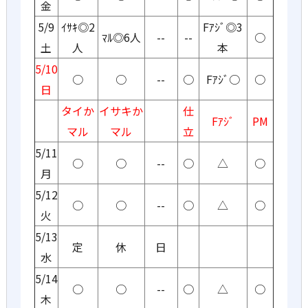
金
5/9
ｲｻｷ◎2
Fｱｼﾞ◎3
ﾏﾙ◎6人
--
--
○
土
人
本
5/10
○
○
--
○
Fｱｼﾞ○
○
日
タイか
イサキか
仕
Fｱｼﾞ
PM
マル
マル
立
5/11
○
○
--
○
△
○
月
5/12
○
○
--
○
△
○
火
5/13
定
休
日
水
5/14
○
○
--
○
△
○
木