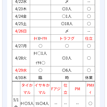
4/22水
〆
--
4/23木
◎3人
○
4/24金
○1人
○
4/25土
◎18人
○
4/26日
〆
--
ﾀｲ
か
ｲｻｷ
トラフグ
仕立
4/27月
○
○
○
ﾀｲ○1人
4/28火
◎3人
○
ｲｻｷ○
4/29水
○
◎6人
○
4/30木
臨
時
休業
タイか
イサキか
仕
PMﾀ
Fアジ
PM
マル
マル
立
ｲ
5/1
ﾀｲ◎5人
ﾏﾙ◎4人
--
--
--
○
金