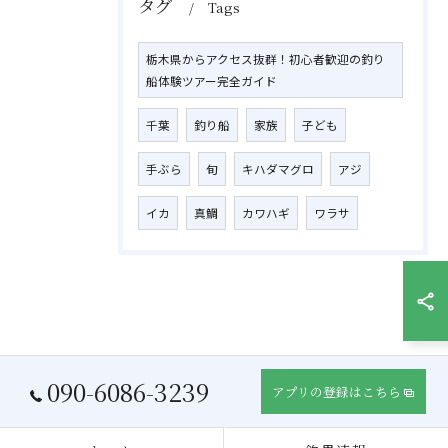
タグ
Tags
栃木県からアクセス抜群！初心者歓迎の釣り
船体験ツアー完全ガイド
千葉
釣り船
家族
子ども
手ぶら
旬
キハダマグロ
アジ
イカ
真鯛
カワハギ
ワラサ
090-6086-3239
アプリの登録はこちら