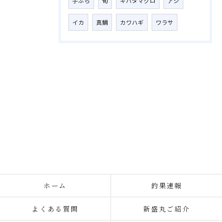
手ぶら
旬
キハダマグロ
アジ
イカ
真鯛
カワハギ
ワラサ
ホーム
釣果速報
よくある質問
新盛丸ご紹介