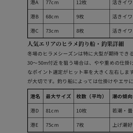
港A
77cm
12枚
活きイワ
港B
68cm
9枚
活きイワ
港C
73cm
8枚
活きイワ
人気エリアのヒラメ釣り船・釣果詳細
冬場のヒラメシーズンは特に大型が期待できる
30〜50m付近を狙う場合は、やや重めの仕
なポイント選定がヒット率を大きく左右しま
が大切です。釣り船によっては仕掛けやエサ
港名
最大サイズ
枚数（平均）
潮の傾向
港D
81cm
10枚
若潮・曇
港E
75cm
7枚
上げ潮好