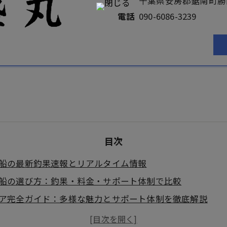
千葉県安房郡鋸南町勝山
電話
090-6086-3239
目次
船の最新釣果速報とリアルタイム情報
船の選び方：釣果・料金・サポート体制で比較
ア完全ガイド：多様な魅力とサポート体制を徹底解説
りタックル・仕掛け完全マニュアル - 初心者から上級者