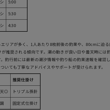
シ
5:00
シ
5:30
シ
4:30
エリアが多く、1人あたり8枚前後の釣果や、80cmに迫
掛けが推奨される傾向です。潮の動きが良い日や曇天時には
す。釣行前には最新の潮汐情報や釣り船の釣果速報を確認
についても丁寧なアドバイスやサポートが受けられます。
推奨仕掛け
天◎
トリプル孫針
調
固定式仕掛け