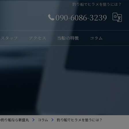
釣り船でヒラメを狙うには？
090-6086-3239
スタッフ
アクセス
当船の特徴
コラム
体験
？
レンタル
貸切
海釣り
初心者
の釣り船なら新盛丸
コラム
釣り船でヒラメを狙うには？