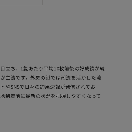
のの全疑問解決
目立ち、1隻あたり平均10枚前後の好成績が続
後が主流です。外房の港では潮流を活かした流
トやSNSで日々の釣果速報が発信されてお
現地到着前に最新の状況を把握しやすくなって