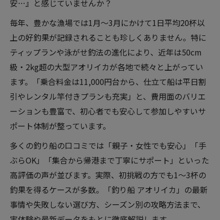
安…』と感じていませんか？
毎年、豊かな漁場では1月〜3月にかけて1日平均20杯以
上の好釣果が記録されることも珍しくありません。特に
ティップランや泳がせ釣法の進化により、近年は50cm
級・2kg超の大型アオリイカが各地で続々と上がってい
ます。「乗合料金は11,000円台から、仕立て船は平日割
引やレンタル竿付きプランも充実」と、費用面のバリエ
ーションも豊富で、初心者でも安心して参加しやすいサ
ポート体制が整っています。
多くの釣り船の口コミでは「親子・女性でも安心」「手
ぶらOK」「集合から帰港まで丁寧にサポート」といった
高評価の声が並びます。実際、初挑戦の方でも1〜3杯の
釣果を得るケースが多数。「釣り船 アオリイカ」の最新
事情や失敗しない選び方、シーズン別の攻略方法まで、
実体験や最新データをもとに徹底解説します。