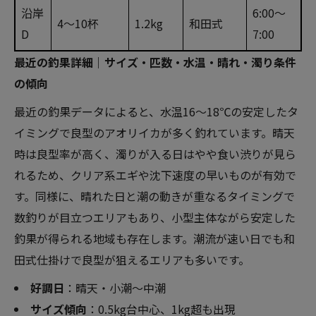
沿岸
6:00～
4～10杯
1.2kg
和田式
D
7:00
最近の釣果詳細｜サイズ・匹数・水温・晴れ・濁り条件
の傾向
最近の釣果データによると、水温16～18℃の安定したタ
イミングで良型のアオリイカが多く釣れています。晴天
時は良型率が高く、濁りが入る日はやや食い渋りが見ら
れるため、クリア系エギや沈下速度の早いものが有効で
す。同様に、晴れた日と潮の動きが重なるタイミングで
数釣りが目立つエリアもあり、小型主体ながら安定した
釣果が得られる地域も存在します。潮流が速い日でも和
田式仕掛けで良型が狙えるエリアも多いです。
好調日
：晴天・小潮〜中潮
サイズ傾向
：0.5kg台中心、1kg超も出現