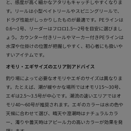
と、感度が高く細かなアタリもキャッチしやすくなりま
す。リールは小型ベイトリールやスピニングリールで、
ドラグ性能がしっかりしたものが最適です。PEラインは
0.6～1号、リーダーはフロロ1.5～2号を目安に選びまし
ょう。カウンター付きリールやマーカー付きPEラインは
水深や仕掛けの位置が把握しやすく、初心者にも扱いや
すいアイテムです。
オモリ・エギサイズのエリア別アドバイス
釣り場によって必要なオモリやエギのサイズは異なりま
す。たとえば、潮が緩やかな場所ではオモリ15～30号、
エギは2.5～3.5号が中心です。潮流の速いエリアではオ
モリ40～60号が推奨されます。エギのカラーは水の色や
天候に合わせて選び、晴天や澄潮時はナチュラルカラ
ー、濁りや曇天時はアピール力の高いカラーが効果を発
揮します。