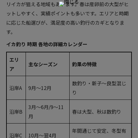
リイカが狙える地域もあります。春は産卵前の大型がヒ
ットしやすく、実績ポイントも多いです。エリアと時期
に応じた船選びが、満足度の高い釣行のカギとなりま
す。
イカ釣り 時期 各地の詳細カレンダー
エリ
主なシーズン
釣果の特徴
ア
数釣り・新子～良型混じ
沿岸A
9月～12月
り
3月～6月/9～11
沿岸B
春は大型、秋は数釣り
月
年間通じて安定、冬型有
沿岸C
10月～翌4月