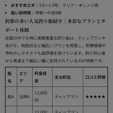
おすすめエギ
：3.0～3.5号、クリア・オレンジ系
狙い目時間
：早朝～午前9時
釣果の多い人気釣り船紹介｜多彩なプランとサ
ポート体制
全国の中でも特に実績豊富な釣り船は、ティップランや
泳がせ、和田式など幅広いプランを用意し、釣果情報や
予約のしやすさでも高評価を受けています。釣り初心者
から常連まで幅広い層に支持されているのが特徴です。
船
エリ
料金目
主な釣法
口コミ評価
名
ア
安
12,000
船A
沿岸A
ティップラン
★★★★★
円
13,000
ティップラン