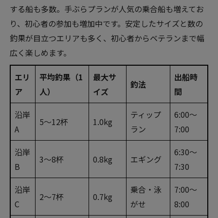
する船も多数。手ぶらプランが人気の乗合船も増えてお
り、初心者の参加も増加中です。安定したサイズと数の
釣果が目立つエリアも多く、初心者からベテランまで幅
広く楽しめます。
エリ
平均釣果（1
最大サ
出船時
釣法
ア
人）
イズ
間
沿岸
ティップ
6:00～
5～12杯
1.0kg
A
ラン
7:00
沿岸
6:30～
3～8杯
0.8kg
エギング
B
7:30
沿岸
乗合・泳
7:00～
2～7杯
0.7kg
C
がせ
8:00