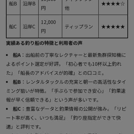
船B
沿岸B
★★★★☆
円
他
12,000
船C
沿岸C
ティップラン
★★★★★
円
実績ある釣り船の特徴と利用者の声
船A
：出船前の丁寧なレクチャーと最新魚群探知機に
よるポイント選定が好評。「初心者でも10杯以上釣れ
た」「船長のアドバイスが的確」との口コミ。
船B
：レンタルタックルの充実と朝一の高活性なタイ
ミング狙いが特徴。「手ぶらで参加でき安心」「釣果速
報が早く信頼できる」という声が多いです。
船C
：豊富なデータと釣果情報の公開が強み。「リピ
ート率が高く、いつも満足」「釣り座指定ができて快
適」と評判です。