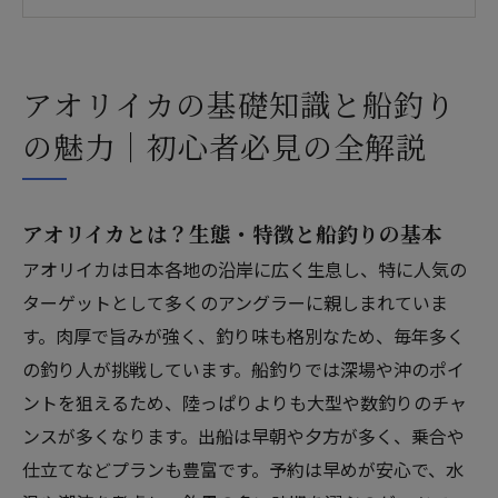
アオリイカのシーズンと最適な釣行時期ガイド
アオリイカの仕掛け・タックル完全マニュアル
｜プロ仕様
アオリイカの基礎知識と船釣り
釣船初心者向け実践ガイド｜安心の準備とテク
の魅力｜初心者必見の全解説
ニック
アクセス
アオリイカとは？生態・特徴と船釣りの基本
アオリイカは日本各地の沿岸に広く生息し、特に人気の
ターゲットとして多くのアングラーに親しまれていま
す。肉厚で旨みが強く、釣り味も格別なため、毎年多く
の釣り人が挑戦しています。船釣りでは深場や沖のポイ
ントを狙えるため、陸っぱりよりも大型や数釣りのチャ
ンスが多くなります。出船は早朝や夕方が多く、乗合や
仕立てなどプランも豊富です。予約は早めが安心で、水