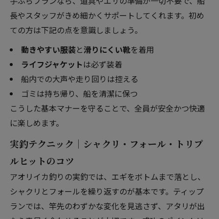
手ぶらプランなら、道具やエサの準備が一切不要で、船
長やスタッフがきめ細かくサポートしてくれます。初め
ての方は下記の点を意識しましょう。
動きやすい服装
と
滑りにくい靴
を着用
ライフジャケット
は必ず装着
船内での大声や走り回りは控える
ゴミは持ち帰り、船を清潔に保つ
こうした基本マナーを守ることで、全員が安全かつ快適
に楽しめます。
実釣テクニック｜シャクリ・フォール・トリプ
ルヒットのコツ
アオリイカ釣りの実釣では、エギをボトムまで落とし、
シャクリとフォールを繰り返すのが基本です。ティップ
ランでは、竿先のわずかな変化を見逃さず、アタリが出