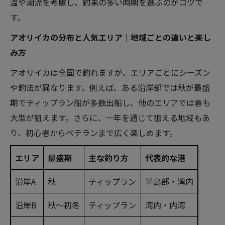
温や潮流を考慮し、釣果の多い時期を選ぶのがコツで
す。
アオリイカの分布と人気エリア｜地域ごとの違いと楽し
み方
アオリイカは全国で釣れますが、エリアごとにシーズン
や釣法が異なります。例えば、ある沿岸部では秋が最盛
期でティップラン船が多数出船し、他のエリアでは春も
大型が狙えます。さらに、一年を通じて狙える地域もあ
り、初心者からベテランまで広く楽しめます。
エリア
最盛期
主な釣り方
代表的な港
沿岸A
秋
ティップラン
半島部・湾内
沿岸B
秋〜初冬
ティップラン
湾内・内湾