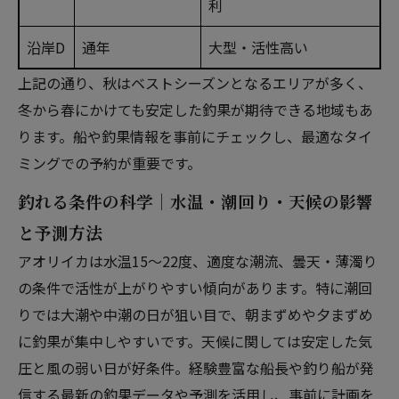
利
沿岸D
通年
大型・活性高い
上記の通り、秋はベストシーズンとなるエリアが多く、
冬から春にかけても安定した釣果が期待できる地域もあ
ります。船や釣果情報を事前にチェックし、最適なタイ
ミングでの予約が重要です。
釣れる条件の科学｜水温・潮回り・天候の影響
と予測方法
アオリイカは水温15～22度、適度な潮流、曇天・薄濁り
の条件で活性が上がりやすい傾向があります。特に潮回
りでは大潮や中潮の日が狙い目で、朝まずめや夕まずめ
に釣果が集中しやすいです。天候に関しては安定した気
圧と風の弱い日が好条件。経験豊富な船長や釣り船が発
信する最新の釣果データや予測を活用し、事前に計画を