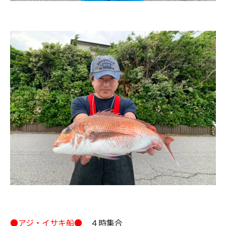
●アジ・イサキ船●
４時集合