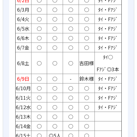
6/3月
○
○
○
○
ﾀｲ・Fｱｼﾞ
6/4火
○
○
○
○
ﾀｲ・Fｱｼﾞ
6/5水
○
○
○
○
ﾀｲ・Fｱｼﾞ
6/6木
○
○
○
○
ﾀｲ・Fｱｼﾞ
6/7金
○
○
○
○
ﾀｲ・Fｱｼﾞ
ﾀｲ○
6/8土
○
○
○
吉田様
Fｱｼﾞ◎3本
6/9日
○
○
-
鈴木様
ﾀｲ・Fｱｼﾞ
6/10月
○
○
○
○
ﾀｲ・Fｱｼﾞ
6/11火
○
○
○
○
ﾀｲ・Fｱｼﾞ
6/12水
○
○
○
○
ﾀｲ・Fｱｼﾞ
6/13木
○
○
○
○
6/14金
○
○
○
○
6/15土
○
◎5人
○
○