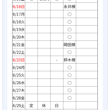
6/16日
永井様
6/17月
○
6/18火
○
6/19水
○
6/20木
○
6/21金
岡田様
6/22土
○
6/23日
-
鈴木様
6/24月
○
6/25火
○
6/26水
○
6/27木
○
6/28金
○
6/29土
定
休
日