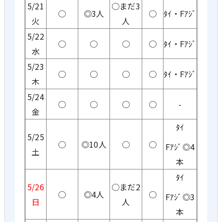
5/21
○まだ3
○
◎3人
○
ﾀｲ・Fｱｼﾞ
火
人
5/22
○
○
○
○
ﾀｲ・Fｱｼﾞ
水
5/23
○
○
○
○
ﾀｲ・Fｱｼﾞ
木
5/24
○
○
○
○
-
金
ﾀｲ
5/25
○
◎10人
○
○
Fｱｼﾞ◎4
土
本
ﾀｲ
5/26
○まだ2
○
◎4人
○
Fｱｼﾞ◎3
日
人
本