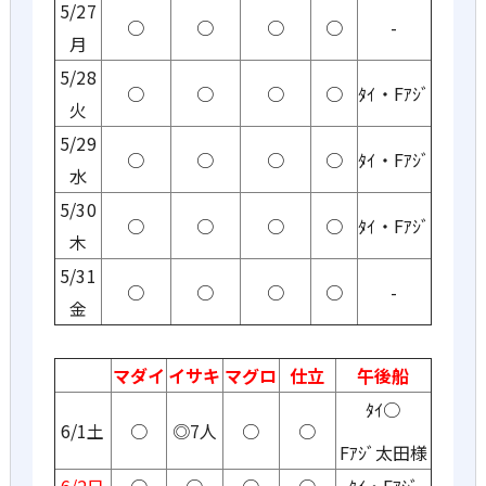
5/27
○
○
○
○
-
月
5/28
○
○
○
○
ﾀｲ・Fｱｼﾞ
火
5/29
○
○
○
○
ﾀｲ・Fｱｼﾞ
水
5/30
○
○
○
○
ﾀｲ・Fｱｼﾞ
木
5/31
○
○
○
○
-
金
マダイ
イサキ
マグロ
仕立
午後船
ﾀｲ○
6/1土
○
◎7人
○
○
Fｱｼﾞ太田様
6/2日
○
○
○
○
ﾀｲ・Fｱｼﾞ