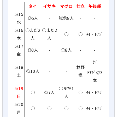
タイ
イサキ
マグロ
仕立
午後船
5/15
◎5人
-
試釣8人
-
-
水
5/16
○まだ2
○まだ2
○
○
ﾀｲ・Fｱｼﾞ
木
人
人
5/17
◎3人
-
◎8人
-
-
金
ﾀｲ
5/18
林野
◎10人
-
-
Fｱｼﾞ◎3
土
様
本
5/19
○まだ1
○
◎7人
○
ﾀｲ・Fｱｼﾞ
日
人
5/20
○
○
○
○
ﾀｲ・Fｱｼﾞ
月