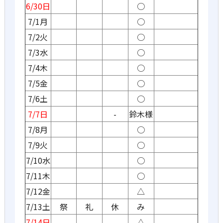
6/30日
○
7/1月
○
7/2火
○
7/3水
○
7/4木
○
7/5金
○
7/6土
○
7/7日
-
鈴木様
7/8月
○
7/9火
○
7/10水
○
7/11木
○
7/12金
△
7/13土
祭
礼
休
み
7/14日
△