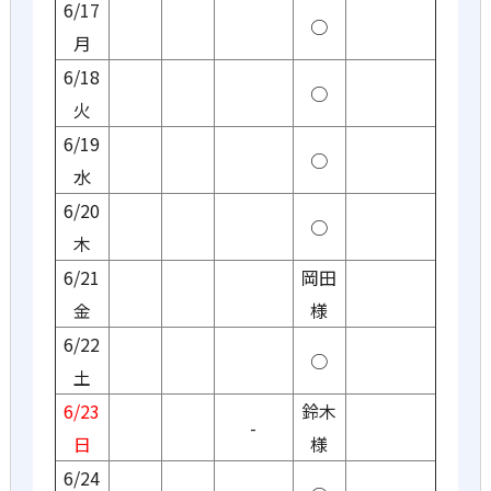
6/17
○
月
6/18
○
火
6/19
○
水
6/20
○
木
6/21
岡田
金
様
6/22
○
土
6/23
鈴木
-
日
様
6/24