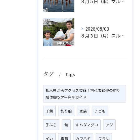
８月５日（水）マルイカ
2026/08/03
８月３日（月）スルメイカ
タグ
Tags
栃木県からアクセス抜群！初心者歓迎の釣り
船体験ツアー完全ガイド
千葉
釣り船
家族
子ども
手ぶら
旬
キハダマグロ
アジ
イカ
真鯛
カワハギ
ワラサ