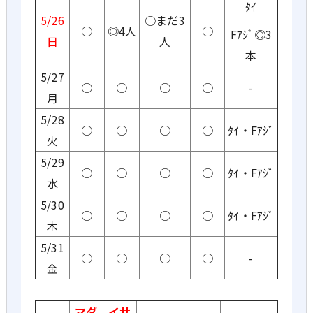
ﾀｲ
5/26
○まだ3
○
◎4人
○
Fｱｼﾞ◎3
日
人
本
5/27
○
○
○
○
-
月
5/28
○
○
○
○
ﾀｲ・Fｱｼﾞ
火
5/29
○
○
○
○
ﾀｲ・Fｱｼﾞ
水
5/30
○
○
○
○
ﾀｲ・Fｱｼﾞ
木
5/31
○
○
○
○
-
金
マダ
イサ