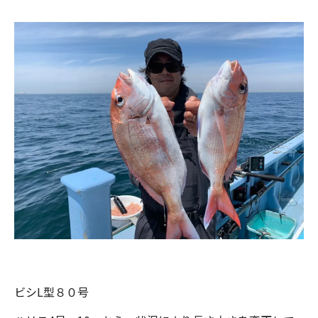
ビシL型８０号