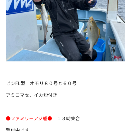
ビシFL型 オモリ８０号と６０号
アミコマセ、イカ短付き
●ファミリーアジ船●
１３時集合
受付中です。