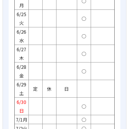
○
月
6/25
○
火
6/26
○
水
6/27
○
木
6/28
○
金
6/29
定
休
日
土
6/30
○
日
7/1月
○
7/2火
○