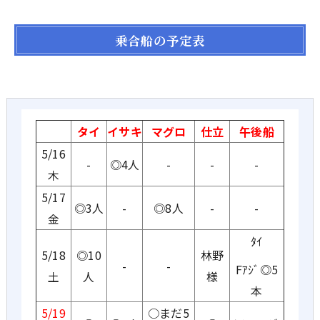
乗合船の予定表
タイ
イサキ
マグロ
仕立
午後船
5/16
-
◎4人
-
-
-
木
5/17
◎3人
-
◎8人
-
-
金
ﾀｲ
5/18
◎10
林野
-
-
Fｱｼﾞ◎5
土
人
様
本
5/19
○まだ5