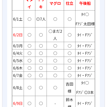
マグロ
仕立
午後船
イ
キ
ﾀｲ○
6/1土
○
◎7人
○
○
Fｱｼﾞ太田様
○まだ2
6/2日
○
○
○
ﾀｲ・Fｱｼﾞ
人
6/3月
○
○
○
○
ﾀｲ・Fｱｼﾞ
6/4火
○
○
○
○
ﾀｲ・Fｱｼﾞ
6/5水
○
○
○
○
ﾀｲ・Fｱｼﾞ
6/6木
○
○
○
○
ﾀｲ・Fｱｼﾞ
6/7金
○
○
○
○
ﾀｲ・Fｱｼﾞ
ﾀｲ○
吉田
6/8土
○
○
○
様
Fｱｼﾞ◎3本
鈴木
6/9日
○
○
-
ﾀｲ・Fｱｼﾞ
様