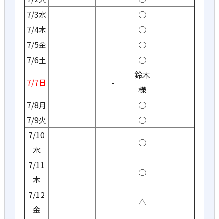
7/3水
○
7/4木
○
7/5金
○
7/6土
○
鈴木
7/7日
-
様
7/8月
○
7/9火
○
7/10
○
水
7/11
○
木
7/12
△
金