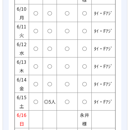
6/10
○
○
○
○
ﾀｲ・Fｱｼﾞ
月
6/11
○
○
○
○
ﾀｲ・Fｱｼﾞ
火
6/12
○
○
○
○
ﾀｲ・Fｱｼﾞ
水
6/13
○
○
○
○
ﾀｲ・Fｱｼﾞ
木
6/14
○
○
○
○
ﾀｲ・Fｱｼﾞ
金
6/15
○
◎5人
○
○
ﾀｲ・Fｱｼﾞ
土
6/16
永井
日
様