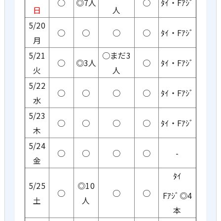
○
◎7人
○
ﾀｲ・Fｱｼﾞ
日
人
5/20
○
○
○
○
ﾀｲ・Fｱｼﾞ
月
5/21
○まだ3
○
◎3人
○
ﾀｲ・Fｱｼﾞ
火
人
5/22
○
○
○
○
ﾀｲ・Fｱｼﾞ
水
5/23
○
○
○
○
ﾀｲ・Fｱｼﾞ
木
5/24
○
○
○
○
-
金
ﾀｲ
5/25
◎10
○
○
○
Fｱｼﾞ◎4
土
人
本